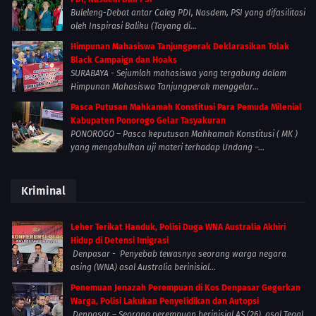
Buleleng-Debat antar Caleg PDI, Nasdem, PSI yang difasilitasi
oleh Inspirasi Baliku (Tayang di...
Himpunan Mahasiswa Tanjungperak Deklarasikan Tolak
Black Campaign dan Hoaks
SURABAYA - Sejumlah mahasiswa yang tergabung dalam
Himpunan Mahasiswa Tanjungperak menggelar...
Pasca Putusan Mahkamah Konstitusi Para Pemuda Milenial
Kabupaten Ponorogo Gelar Tasyakuran
PONOROGO – Pasca keputusan Mahkamah Konstitusi ( MK )
yang mengabulkan uji materi terhadap Undang –...
Kriminal
Leher Terikat Handuk, Polisi Duga WNA Australia Akhiri
Hidup di Detensi Imigrasi
Denpasar - Penyebab tewasnya seorang warga negara
asing (WNA) asal Australia berinisial...
Penemuan Jenazah Perempuan di Kos Denpasar Gegerkan
Warga, Polisi Lakukan Penyelidikan dan Autopsi
Denpasar – Seorang perempuan berinisial AS (26), asal Tegal,