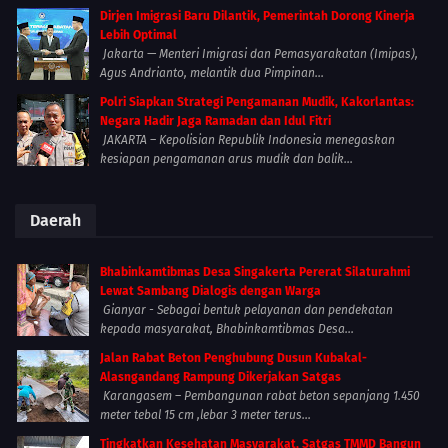
Dirjen Imigrasi Baru Dilantik, Pemerintah Dorong Kinerja
Lebih Optimal
Jakarta — Menteri Imigrasi dan Pemasyarakatan (Imipas),
Agus Andrianto, melantik dua Pimpinan...
Polri Siapkan Strategi Pengamanan Mudik, Kakorlantas:
Negara Hadir Jaga Ramadan dan Idul Fitri
JAKARTA – Kepolisian Republik Indonesia menegaskan
kesiapan pengamanan arus mudik dan balik...
Daerah
Bhabinkamtibmas Desa Singakerta Pererat Silaturahmi
Lewat Sambang Dialogis dengan Warga
Gianyar - Sebagai bentuk pelayanan dan pendekatan
kepada masyarakat, Bhabinkamtibmas Desa...
Jalan Rabat Beton Penghubung Dusun Kubakal-
Alasngandang Rampung Dikerjakan Satgas
Karangasem – Pembangunan rabat beton sepanjang 1.450
meter tebal 15 cm ,lebar 3 meter terus...
Tingkatkan Kesehatan Masyarakat, Satgas TMMD Bangun