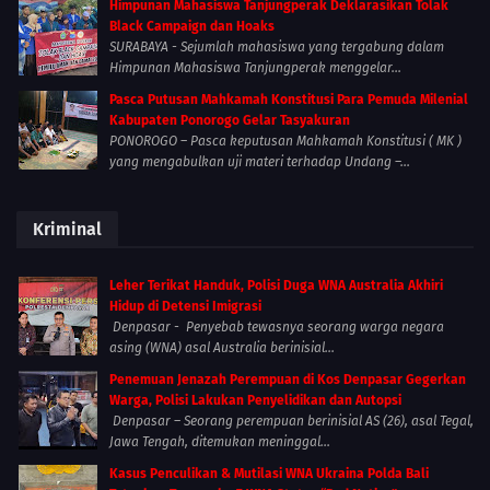
Himpunan Mahasiswa Tanjungperak Deklarasikan Tolak
Black Campaign dan Hoaks
SURABAYA - Sejumlah mahasiswa yang tergabung dalam
Himpunan Mahasiswa Tanjungperak menggelar...
Pasca Putusan Mahkamah Konstitusi Para Pemuda Milenial
Kabupaten Ponorogo Gelar Tasyakuran
PONOROGO – Pasca keputusan Mahkamah Konstitusi ( MK )
yang mengabulkan uji materi terhadap Undang –...
Kriminal
Leher Terikat Handuk, Polisi Duga WNA Australia Akhiri
Hidup di Detensi Imigrasi
Denpasar - Penyebab tewasnya seorang warga negara
asing (WNA) asal Australia berinisial...
Penemuan Jenazah Perempuan di Kos Denpasar Gegerkan
Warga, Polisi Lakukan Penyelidikan dan Autopsi
Denpasar – Seorang perempuan berinisial AS (26), asal Tegal,
Jawa Tengah, ditemukan meninggal...
Kasus Penculikan & Mutilasi WNA Ukraina Polda Bali