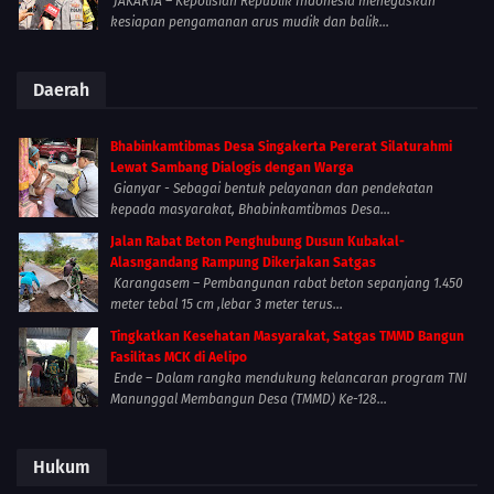
JAKARTA – Kepolisian Republik Indonesia menegaskan
kesiapan pengamanan arus mudik dan balik...
Daerah
Bhabinkamtibmas Desa Singakerta Pererat Silaturahmi
Lewat Sambang Dialogis dengan Warga
Gianyar - Sebagai bentuk pelayanan dan pendekatan
kepada masyarakat, Bhabinkamtibmas Desa...
Jalan Rabat Beton Penghubung Dusun Kubakal-
Alasngandang Rampung Dikerjakan Satgas
Karangasem – Pembangunan rabat beton sepanjang 1.450
meter tebal 15 cm ,lebar 3 meter terus...
Tingkatkan Kesehatan Masyarakat, Satgas TMMD Bangun
Fasilitas MCK di Aelipo
Ende – Dalam rangka mendukung kelancaran program TNI
Manunggal Membangun Desa (TMMD) Ke-128...
Hukum