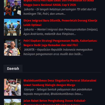
Bripda Petra Polri Raih Emas: Dari Perawatan K9 Alma
hingga Juara Nasional KASAL Cup V 2026
Jakarta – Di tengah ketatnya persaingan 751 atlet dari 82
kontingen TNI, Polri, dan umum...
Dirjen Imigrasi Baru Dilantik, Pemerintah Dorong Kinerja
Lebih Optimal
Jakarta — Menteri Imigrasi dan Pemasyarakatan (Imipas),
Agus Andrianto, melantik dua Pimpinan...
Polri Siapkan Strategi Pengamanan Mudik, Kakorlantas:
Negara Hadir Jaga Ramadan dan Idul Fitri
JAKARTA – Kepolisian Republik Indonesia menegaskan
kesiapan pengamanan arus mudik dan balik...
Daerah
Bhabinkamtibmas Desa Singakerta Pererat Silaturahmi
Lewat Sambang Dialogis dengan Warga
Gianyar - Sebagai bentuk pelayanan dan pendekatan
kepada masyarakat, Bhabinkamtibmas Desa...
Jalan Rabat Beton Penghubung Dusun Kubakal-