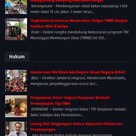
Alasngandang Rampung Dikerjakan Satgas
Karangasem – Pembangunan rabat beton sepanjang 1.450
meter tebal 15 cm ,lebar 3 meter terus...
Tingkatkan Kesehatan Masyarakat, Satgas TMMD Bangun
Fasilitas MCK di Aelipo
Ende – Dalam rangka mendukung kelancaran program TNI
Manunggal Membangun Desa (TMMD) Ke-128...
Hukum
Hendarsam: Tak Boleh Ada Negara dalam Negara di Bali
BALI – Direktur Jenderal Imigrasi, Hendarsam Marantoko,
mengecam penyelenggaraan acara lari...
Pengawasan Ketat Imigrasi Denpasar Berbuah
Penangkapan Tiga WNA
DENPASAR — Kantor Imigrasi Kelas I TPI Denpasar melalui
Seksi Intelijen dan Penindakan...
Lelang Hak Tanggungan: Antara Kepastian Hukum dan
Penyimpangan
Ada kalanya badan hukum maupun perorangan