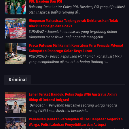
PDI, Nasdem Dan PSI
Buleleng-Debat antar Caleg PDI, Nasdem, PSI yang difasilitasi
oleh Inspirasi Baliku (Tayang di...
Himpunan Mahasiswa Tanjungperak Deklarasikan Tolak
Black Campaign dan Hoaks
SURABAYA - Sejumlah mahasiswa yang tergabung dalam
Himpunan Mahasiswa Tanjungperak menggelar...
Pasca Putusan Mahkamah Konstitusi Para Pemuda Milenial
Kabupaten Ponorogo Gelar Tasyakuran
PONOROGO – Pasca keputusan Mahkamah Konstitusi ( MK )
yang mengabulkan uji materi terhadap Undang –...
Kriminal
Leher Terikat Handuk, Polisi Duga WNA Australia Akhiri
Hidup di Detensi Imigrasi
Denpasar - Penyebab tewasnya seorang warga negara
asing (WNA) asal Australia berinisial...
Penemuan Jenazah Perempuan di Kos Denpasar Gegerkan
Warga, Polisi Lakukan Penyelidikan dan Autopsi