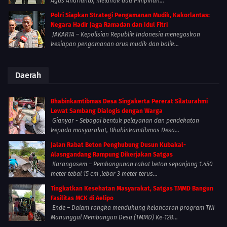
Agus Andrianto, melantik dua Pimpinan...
Polri Siapkan Strategi Pengamanan Mudik, Kakorlantas:
Negara Hadir Jaga Ramadan dan Idul Fitri
JAKARTA – Kepolisian Republik Indonesia menegaskan
kesiapan pengamanan arus mudik dan balik...
Daerah
Bhabinkamtibmas Desa Singakerta Pererat Silaturahmi
Lewat Sambang Dialogis dengan Warga
Gianyar - Sebagai bentuk pelayanan dan pendekatan
kepada masyarakat, Bhabinkamtibmas Desa...
Jalan Rabat Beton Penghubung Dusun Kubakal-
Alasngandang Rampung Dikerjakan Satgas
Karangasem – Pembangunan rabat beton sepanjang 1.450
meter tebal 15 cm ,lebar 3 meter terus...
Tingkatkan Kesehatan Masyarakat, Satgas TMMD Bangun
Fasilitas MCK di Aelipo
Ende – Dalam rangka mendukung kelancaran program TNI
Manunggal Membangun Desa (TMMD) Ke-128...