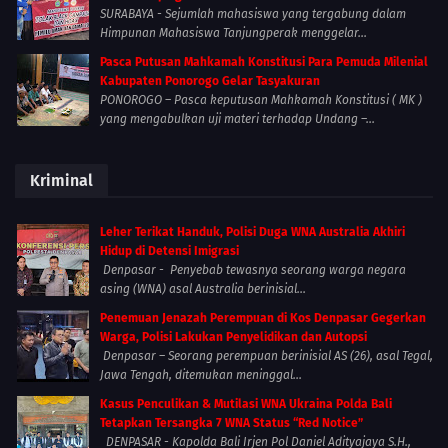
SURABAYA - Sejumlah mahasiswa yang tergabung dalam
Himpunan Mahasiswa Tanjungperak menggelar...
Pasca Putusan Mahkamah Konstitusi Para Pemuda Milenial
Kabupaten Ponorogo Gelar Tasyakuran
PONOROGO – Pasca keputusan Mahkamah Konstitusi ( MK )
yang mengabulkan uji materi terhadap Undang –...
Kriminal
Leher Terikat Handuk, Polisi Duga WNA Australia Akhiri
Hidup di Detensi Imigrasi
Denpasar - Penyebab tewasnya seorang warga negara
asing (WNA) asal Australia berinisial...
Penemuan Jenazah Perempuan di Kos Denpasar Gegerkan
Warga, Polisi Lakukan Penyelidikan dan Autopsi
Denpasar – Seorang perempuan berinisial AS (26), asal Tegal,
Jawa Tengah, ditemukan meninggal...
Kasus Penculikan & Mutilasi WNA Ukraina Polda Bali
Tetapkan Tersangka 7 WNA Status “Red Notice”
DENPASAR - Kapolda Bali Irjen Pol Daniel Adityajaya S.H.,