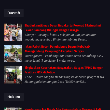
Daerah
Bhabinkamtibmas Desa Singakerta Pererat Silaturahmi
Lewat Sambang Dialogis dengan Warga
Gianyar - Sebagai bentuk pelayanan dan pendekatan
kepada masyarakat, Bhabinkamtibmas Desa...
Jalan Rabat Beton Penghubung Dusun Kubakal-
Alasngandang Rampung Dikerjakan Satgas
Karangasem – Pembangunan rabat beton sepanjang 1.450
meter tebal 15 cm ,lebar 3 meter terus...
Tingkatkan Kesehatan Masyarakat, Satgas TMMD Bangun
Fasilitas MCK di Aelipo
Ende – Dalam rangka mendukung kelancaran program TNI
Manunggal Membangun Desa (TMMD) Ke-128...
Hukum
Hendarsam: Tak Boleh Ada Negara dalam Negara di Bali