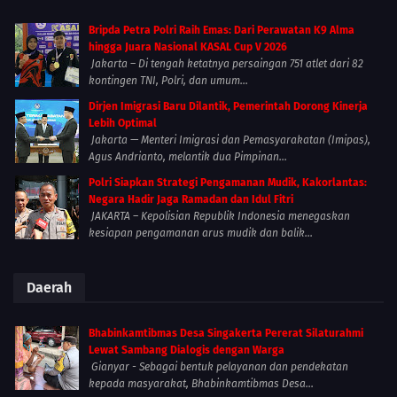
Bripda Petra Polri Raih Emas: Dari Perawatan K9 Alma
hingga Juara Nasional KASAL Cup V 2026
Jakarta – Di tengah ketatnya persaingan 751 atlet dari 82
kontingen TNI, Polri, dan umum...
Dirjen Imigrasi Baru Dilantik, Pemerintah Dorong Kinerja
Lebih Optimal
Jakarta — Menteri Imigrasi dan Pemasyarakatan (Imipas),
Agus Andrianto, melantik dua Pimpinan...
Polri Siapkan Strategi Pengamanan Mudik, Kakorlantas:
Negara Hadir Jaga Ramadan dan Idul Fitri
JAKARTA – Kepolisian Republik Indonesia menegaskan
kesiapan pengamanan arus mudik dan balik...
Daerah
Bhabinkamtibmas Desa Singakerta Pererat Silaturahmi
Lewat Sambang Dialogis dengan Warga
Gianyar - Sebagai bentuk pelayanan dan pendekatan
kepada masyarakat, Bhabinkamtibmas Desa...