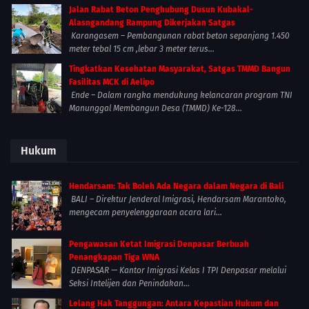
Jalan Rabat Beton Penghubung Dusun Kubakal-
Alasngandang Rampung Dikerjakan Satgas
Karangasem – Pembangunan rabat beton sepanjang 1.450
meter tebal 15 cm ,lebar 3 meter terus...
Tingkatkan Kesehatan Masyarakat, Satgas TMMD Bangun
Fasilitas MCK di Aelipo
Ende – Dalam rangka mendukung kelancaran program TNI
Manunggal Membangun Desa (TMMD) Ke-128...
Hukum
Hendarsam: Tak Boleh Ada Negara dalam Negara di Bali
BALI – Direktur Jenderal Imigrasi, Hendarsam Marantoko,
mengecam penyelenggaraan acara lari...
Pengawasan Ketat Imigrasi Denpasar Berbuah
Penangkapan Tiga WNA
DENPASAR — Kantor Imigrasi Kelas I TPI Denpasar melalui
Seksi Intelijen dan Penindakan...
Lelang Hak Tanggungan: Antara Kepastian Hukum dan