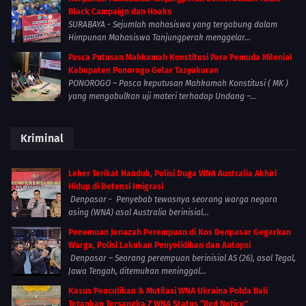
Black Campaign dan Hoaks
SURABAYA - Sejumlah mahasiswa yang tergabung dalam
Himpunan Mahasiswa Tanjungperak menggelar...
Pasca Putusan Mahkamah Konstitusi Para Pemuda Milenial
Kabupaten Ponorogo Gelar Tasyakuran
PONOROGO – Pasca keputusan Mahkamah Konstitusi ( MK )
yang mengabulkan uji materi terhadap Undang –...
Kriminal
Leher Terikat Handuk, Polisi Duga WNA Australia Akhiri
Hidup di Detensi Imigrasi
Denpasar - Penyebab tewasnya seorang warga negara
asing (WNA) asal Australia berinisial...
Penemuan Jenazah Perempuan di Kos Denpasar Gegerkan
Warga, Polisi Lakukan Penyelidikan dan Autopsi
Denpasar – Seorang perempuan berinisial AS (26), asal Tegal,
Jawa Tengah, ditemukan meninggal...
Kasus Penculikan & Mutilasi WNA Ukraina Polda Bali
Tetapkan Tersangka 7 WNA Status “Red Notice”