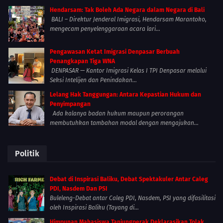
Hendarsam: Tak Boleh Ada Negara dalam Negara di Bali
BALI – Direktur Jenderal Imigrasi, Hendarsam Marantoko,
mengecam penyelenggaraan acara lari...
Pengawasan Ketat Imigrasi Denpasar Berbuah
Penangkapan Tiga WNA
DENPASAR — Kantor Imigrasi Kelas I TPI Denpasar melalui
Seksi Intelijen dan Penindakan...
Lelang Hak Tanggungan: Antara Kepastian Hukum dan
Penyimpangan
Ada kalanya badan hukum maupun perorangan
membutuhkan tambahan modal dengan mengajukan...
Politik
Debat di Inspirasi Baliku, Debat Spektakuler Antar Caleg
PDI, Nasdem Dan PSI
Buleleng-Debat antar Caleg PDI, Nasdem, PSI yang difasilitasi
oleh Inspirasi Baliku (Tayang di...
Himpunan Mahasiswa Tanjungperak Deklarasikan Tolak