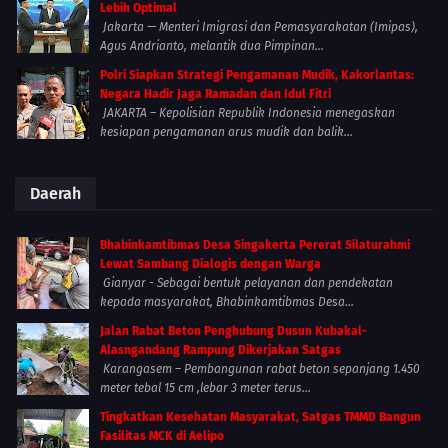
Lebih Optimal
Jakarta — Menteri Imigrasi dan Pemasyarakatan (Imipas),
Agus Andrianto, melantik dua Pimpinan...
Polri Siapkan Strategi Pengamanan Mudik, Kakorlantas:
Negara Hadir Jaga Ramadan dan Idul Fitri
JAKARTA – Kepolisian Republik Indonesia menegaskan
kesiapan pengamanan arus mudik dan balik...
Daerah
Bhabinkamtibmas Desa Singakerta Pererat Silaturahmi
Lewat Sambang Dialogis dengan Warga
Gianyar - Sebagai bentuk pelayanan dan pendekatan
kepada masyarakat, Bhabinkamtibmas Desa...
Jalan Rabat Beton Penghubung Dusun Kubakal-
Alasngandang Rampung Dikerjakan Satgas
Karangasem – Pembangunan rabat beton sepanjang 1.450
meter tebal 15 cm ,lebar 3 meter terus...
Tingkatkan Kesehatan Masyarakat, Satgas TMMD Bangun
Fasilitas MCK di Aelipo