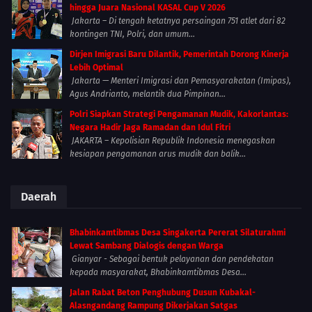
hingga Juara Nasional KASAL Cup V 2026
Jakarta – Di tengah ketatnya persaingan 751 atlet dari 82
kontingen TNI, Polri, dan umum...
Dirjen Imigrasi Baru Dilantik, Pemerintah Dorong Kinerja
Lebih Optimal
Jakarta — Menteri Imigrasi dan Pemasyarakatan (Imipas),
Agus Andrianto, melantik dua Pimpinan...
Polri Siapkan Strategi Pengamanan Mudik, Kakorlantas:
Negara Hadir Jaga Ramadan dan Idul Fitri
JAKARTA – Kepolisian Republik Indonesia menegaskan
kesiapan pengamanan arus mudik dan balik...
Daerah
Bhabinkamtibmas Desa Singakerta Pererat Silaturahmi
Lewat Sambang Dialogis dengan Warga
Gianyar - Sebagai bentuk pelayanan dan pendekatan
kepada masyarakat, Bhabinkamtibmas Desa...
Jalan Rabat Beton Penghubung Dusun Kubakal-
Alasngandang Rampung Dikerjakan Satgas