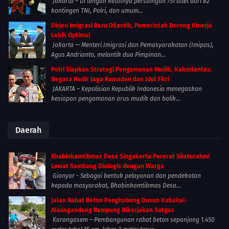
Jakarta – Di tengah ketatnya persaingan 751 atlet dari 82
kontingen TNI, Polri, dan umum...
Dirjen Imigrasi Baru Dilantik, Pemerintah Dorong Kinerja
Lebih Optimal
Jakarta — Menteri Imigrasi dan Pemasyarakatan (Imipas),
Agus Andrianto, melantik dua Pimpinan...
Polri Siapkan Strategi Pengamanan Mudik, Kakorlantas:
Negara Hadir Jaga Ramadan dan Idul Fitri
JAKARTA – Kepolisian Republik Indonesia menegaskan
kesiapan pengamanan arus mudik dan balik...
Daerah
Bhabinkamtibmas Desa Singakerta Pererat Silaturahmi
Lewat Sambang Dialogis dengan Warga
Gianyar - Sebagai bentuk pelayanan dan pendekatan
kepada masyarakat, Bhabinkamtibmas Desa...
Jalan Rabat Beton Penghubung Dusun Kubakal-
Alasngandang Rampung Dikerjakan Satgas
Karangasem – Pembangunan rabat beton sepanjang 1.450