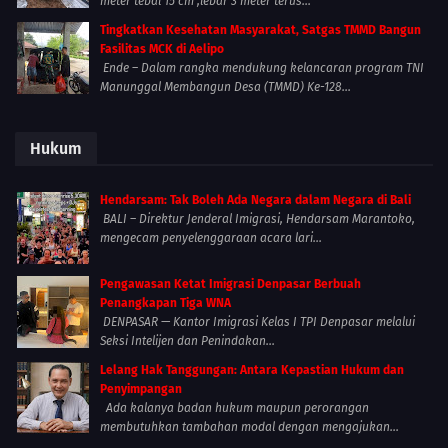
meter tebal 15 cm ,lebar 3 meter terus...
Tingkatkan Kesehatan Masyarakat, Satgas TMMD Bangun
Fasilitas MCK di Aelipo
Ende – Dalam rangka mendukung kelancaran program TNI
Manunggal Membangun Desa (TMMD) Ke-128...
Hukum
Hendarsam: Tak Boleh Ada Negara dalam Negara di Bali
BALI – Direktur Jenderal Imigrasi, Hendarsam Marantoko,
mengecam penyelenggaraan acara lari...
Pengawasan Ketat Imigrasi Denpasar Berbuah
Penangkapan Tiga WNA
DENPASAR — Kantor Imigrasi Kelas I TPI Denpasar melalui
Seksi Intelijen dan Penindakan...
Lelang Hak Tanggungan: Antara Kepastian Hukum dan
Penyimpangan
Ada kalanya badan hukum maupun perorangan
membutuhkan tambahan modal dengan mengajukan...