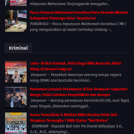
Himpunan Mahasiswa Tanjungperak menggelar...
Pasca Putusan Mahkamah Konstitusi Para Pemuda Milenial
Kabupaten Ponorogo Gelar Tasyakuran
PONOROGO – Pasca keputusan Mahkamah Konstitusi ( MK )
yang mengabulkan uji materi terhadap Undang –...
Kriminal
Leher Terikat Handuk, Polisi Duga WNA Australia Akhiri
Hidup di Detensi Imigrasi
Denpasar - Penyebab tewasnya seorang warga negara
asing (WNA) asal Australia berinisial...
Penemuan Jenazah Perempuan di Kos Denpasar Gegerkan
Warga, Polisi Lakukan Penyelidikan dan Autopsi
Denpasar – Seorang perempuan berinisial AS (26), asal Tegal,
Jawa Tengah, ditemukan meninggal...
Kasus Penculikan & Mutilasi WNA Ukraina Polda Bali
Tetapkan Tersangka 7 WNA Status “Red Notice”
DENPASAR - Kapolda Bali Irjen Pol Daniel Adityajaya S.H.,
S.I.K., M.Si., didampingi...