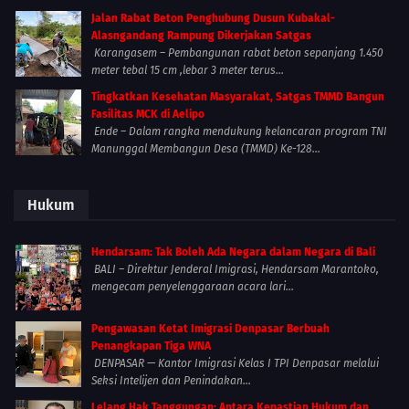
Jalan Rabat Beton Penghubung Dusun Kubakal-
Alasngandang Rampung Dikerjakan Satgas
Karangasem – Pembangunan rabat beton sepanjang 1.450
meter tebal 15 cm ,lebar 3 meter terus...
Tingkatkan Kesehatan Masyarakat, Satgas TMMD Bangun
Fasilitas MCK di Aelipo
Ende – Dalam rangka mendukung kelancaran program TNI
Manunggal Membangun Desa (TMMD) Ke-128...
Hukum
Hendarsam: Tak Boleh Ada Negara dalam Negara di Bali
BALI – Direktur Jenderal Imigrasi, Hendarsam Marantoko,
mengecam penyelenggaraan acara lari...
Pengawasan Ketat Imigrasi Denpasar Berbuah
Penangkapan Tiga WNA
DENPASAR — Kantor Imigrasi Kelas I TPI Denpasar melalui
Seksi Intelijen dan Penindakan...
Lelang Hak Tanggungan: Antara Kepastian Hukum dan