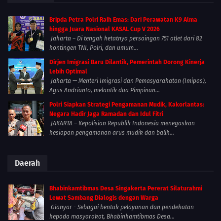
Bripda Petra Polri Raih Emas: Dari Perawatan K9 Alma
hingga Juara Nasional KASAL Cup V 2026
Jakarta – Di tengah ketatnya persaingan 751 atlet dari 82
kontingen TNI, Polri, dan umum...
Dirjen Imigrasi Baru Dilantik, Pemerintah Dorong Kinerja
Lebih Optimal
Jakarta — Menteri Imigrasi dan Pemasyarakatan (Imipas),
Agus Andrianto, melantik dua Pimpinan...
Polri Siapkan Strategi Pengamanan Mudik, Kakorlantas:
Negara Hadir Jaga Ramadan dan Idul Fitri
JAKARTA – Kepolisian Republik Indonesia menegaskan
kesiapan pengamanan arus mudik dan balik...
Daerah
Bhabinkamtibmas Desa Singakerta Pererat Silaturahmi
Lewat Sambang Dialogis dengan Warga
Gianyar - Sebagai bentuk pelayanan dan pendekatan
kepada masyarakat, Bhabinkamtibmas Desa...