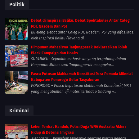
Politik
Debat di Inspirasi Baliku, Debat Spektakuler Antar Caleg
PDI, Nasdem Dan PSI
Buleleng-Debat antar Caleg PDI, Nasdem, PSI yang difasilitasi
oleh Inspirasi Baliku (Tayang di...
Himpunan Mahasiswa Tanjungperak Deklarasikan Tolak
Black Campaign dan Hoaks
SURABAYA - Sejumlah mahasiswa yang tergabung dalam
Himpunan Mahasiswa Tanjungperak menggelar...
Pasca Putusan Mahkamah Konstitusi Para Pemuda Milenial
Kabupaten Ponorogo Gelar Tasyakuran
PONOROGO – Pasca keputusan Mahkamah Konstitusi ( MK )
yang mengabulkan uji materi terhadap Undang –...
Kriminal
Leher Terikat Handuk, Polisi Duga WNA Australia Akhiri
Hidup di Detensi Imigrasi
Denpasar - Penyebab tewasnya seorang warga negara