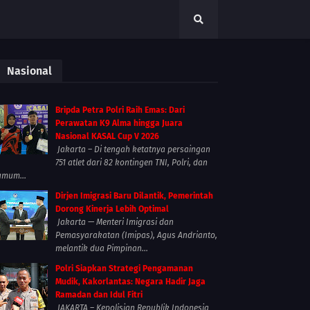
Nasional
Bripda Petra Polri Raih Emas: Dari
Perawatan K9 Alma hingga Juara
Nasional KASAL Cup V 2026
Jakarta – Di tengah ketatnya persaingan
751 atlet dari 82 kontingen TNI, Polri, dan
umum...
Dirjen Imigrasi Baru Dilantik, Pemerintah
Dorong Kinerja Lebih Optimal
Jakarta — Menteri Imigrasi dan
Pemasyarakatan (Imipas), Agus Andrianto,
melantik dua Pimpinan...
Polri Siapkan Strategi Pengamanan
Mudik, Kakorlantas: Negara Hadir Jaga
Ramadan dan Idul Fitri
JAKARTA – Kepolisian Republik Indonesia