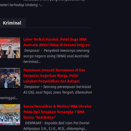
materi terhadap Undang –...
Kriminal
Leher Terikat Handuk, Polisi Duga WNA
Australia Akhiri Hidup di Detensi Imigrasi
Denpasar - Penyebab tewasnya seorang
warga negara asing (WNA) asal Australia
berinisial...
Penemuan Jenazah Perempuan di Kos
Denpasar Gegerkan Warga, Polisi
Lakukan Penyelidikan dan Autopsi
Denpasar – Seorang perempuan berinisial
AS (26), asal Tegal, Jawa Tengah, ditemukan
meninggal...
Kasus Penculikan & Mutilasi WNA Ukraina
Polda Bali Tetapkan Tersangka 7 WNA
Status “Red Notice”
DENPASAR - Kapolda Bali Irjen Pol Daniel
Adityajaya S.H., S.I.K., M.Si., didampingi...