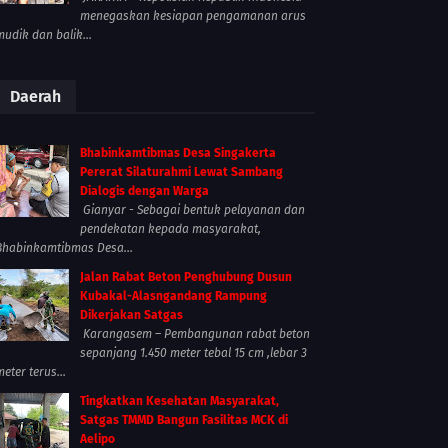
menegaskan kesiapan pengamanan arus
mudik dan balik...
Daerah
Bhabinkamtibmas Desa Singakerta
Pererat Silaturahmi Lewat Sambang
Dialogis dengan Warga
Gianyar - Sebagai bentuk pelayanan dan
pendekatan kepada masyarakat,
Bhabinkamtibmas Desa...
Jalan Rabat Beton Penghubung Dusun
Kubakal-Alasngandang Rampung
Dikerjakan Satgas
Karangasem – Pembangunan rabat beton
sepanjang 1.450 meter tebal 15 cm ,lebar 3
meter terus...
Tingkatkan Kesehatan Masyarakat,
Satgas TMMD Bangun Fasilitas MCK di
Aelipo