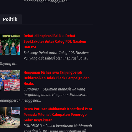
modal dengan mengajukan...
Politik
Debat di Inspirasi Baliku, Debat
Spektakuler Antar Caleg PDI, Nasdem
Dan PSI
Buleleng-Debat antar Caleg PDI, Nasdem,
PSI yang difasilitasi oleh Inspirasi Baliku
Tayang di...
Himpunan Mahasiswa Tanjungperak
Deklarasikan Tolak Black Campaign dan
Hoaks
SURABAYA - Sejumlah mahasiswa yang
tergabung dalam Himpunan Mahasiswa
Tanjungperak menggelar...
Pasca Putusan Mahkamah Konstitusi Para
Pemuda Milenial Kabupaten Ponorogo
Gelar Tasyakuran
PONOROGO – Pasca keputusan Mahkamah
Konstitusi ( MK ) yang mengabulkan uji