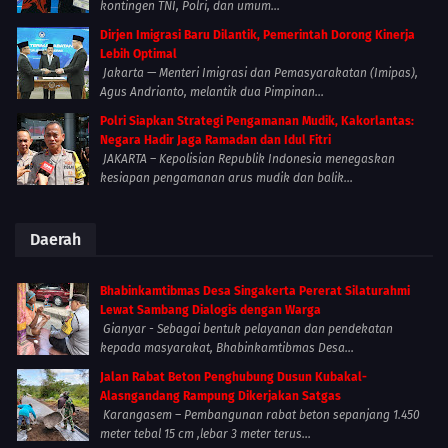
kontingen TNI, Polri, dan umum...
Dirjen Imigrasi Baru Dilantik, Pemerintah Dorong Kinerja
Lebih Optimal
Jakarta — Menteri Imigrasi dan Pemasyarakatan (Imipas),
Agus Andrianto, melantik dua Pimpinan...
Polri Siapkan Strategi Pengamanan Mudik, Kakorlantas:
Negara Hadir Jaga Ramadan dan Idul Fitri
JAKARTA – Kepolisian Republik Indonesia menegaskan
kesiapan pengamanan arus mudik dan balik...
Daerah
Bhabinkamtibmas Desa Singakerta Pererat Silaturahmi
Lewat Sambang Dialogis dengan Warga
Gianyar - Sebagai bentuk pelayanan dan pendekatan
kepada masyarakat, Bhabinkamtibmas Desa...
Jalan Rabat Beton Penghubung Dusun Kubakal-
Alasngandang Rampung Dikerjakan Satgas
Karangasem – Pembangunan rabat beton sepanjang 1.450
meter tebal 15 cm ,lebar 3 meter terus...