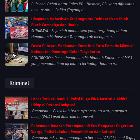
Buleleng-Debat antar Caleg PDI, Nasdem, PSI yang difasilitasi
oleh Inspirasi Baliku (Tayang di...
Himpunan Mahasiswa Tanjungperak Deklarasikan Tolak
Black Campaign dan Hoaks
SURABAYA - Sejumlah mahasiswa yang tergabung dalam
Himpunan Mahasiswa Tanjungperak menggelar...
Pasca Putusan Mahkamah Konstitusi Para Pemuda Milenial
Kabupaten Ponorogo Gelar Tasyakuran
PONOROGO – Pasca keputusan Mahkamah Konstitusi ( MK )
yang mengabulkan uji materi terhadap Undang –...
Kriminal
Leher Terikat Handuk, Polisi Duga WNA Australia Akhiri
Hidup di Detensi Imigrasi
Denpasar - Penyebab tewasnya seorang warga negara
asing (WNA) asal Australia berinisial...
Penemuan Jenazah Perempuan di Kos Denpasar Gegerkan
Warga, Polisi Lakukan Penyelidikan dan Autopsi
Denpasar – Seorang perempuan berinisial AS (26), asal Tegal,