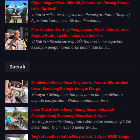
Dirjen Imigrasi Baru Dilantik, Pemerintah Dorong Kinerja
Lebih Optimal
Jakarta — Menteri Imigrasi dan Pemasyarakatan (Imipas),
Agus Andrianto, melantik dua Pimpinan...
Polri Siapkan Strategi Pengamanan Mudik, Kakorlantas:
Negara Hadir Jaga Ramadan dan Idul Fitri
JAKARTA – Kepolisian Republik Indonesia menegaskan
kesiapan pengamanan arus mudik dan balik...
Daerah
Bhabinkamtibmas Desa Singakerta Pererat Silaturahmi
Lewat Sambang Dialogis dengan Warga
Gianyar - Sebagai bentuk pelayanan dan pendekatan
kepada masyarakat, Bhabinkamtibmas Desa...
Jalan Rabat Beton Penghubung Dusun Kubakal-
Alasngandang Rampung Dikerjakan Satgas
Karangasem – Pembangunan rabat beton sepanjang 1.450
meter tebal 15 cm ,lebar 3 meter terus...
Tingkatkan Kesehatan Masyarakat, Satgas TMMD Bangun