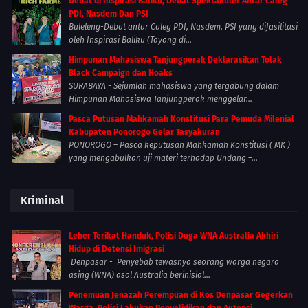
Debat di Inspirasi Baliku, Debat Spektakuler Antar Caleg
PDI, Nasdem Dan PSI
Buleleng-Debat antar Caleg PDI, Nasdem, PSI yang difasilitasi
oleh Inspirasi Baliku (Tayang di...
Himpunan Mahasiswa Tanjungperak Deklarasikan Tolak
Black Campaign dan Hoaks
SURABAYA - Sejumlah mahasiswa yang tergabung dalam
Himpunan Mahasiswa Tanjungperak menggelar...
Pasca Putusan Mahkamah Konstitusi Para Pemuda Milenial
Kabupaten Ponorogo Gelar Tasyakuran
PONOROGO – Pasca keputusan Mahkamah Konstitusi ( MK )
yang mengabulkan uji materi terhadap Undang –...
Kriminal
Leher Terikat Handuk, Polisi Duga WNA Australia Akhiri
Hidup di Detensi Imigrasi
Denpasar - Penyebab tewasnya seorang warga negara
asing (WNA) asal Australia berinisial...
Penemuan Jenazah Perempuan di Kos Denpasar Gegerkan