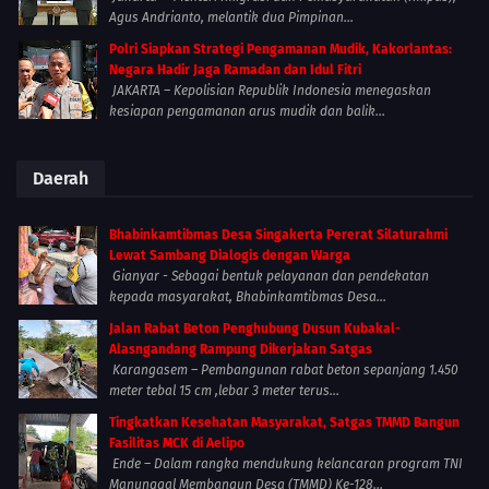
Agus Andrianto, melantik dua Pimpinan...
Polri Siapkan Strategi Pengamanan Mudik, Kakorlantas:
Negara Hadir Jaga Ramadan dan Idul Fitri
JAKARTA – Kepolisian Republik Indonesia menegaskan
kesiapan pengamanan arus mudik dan balik...
Daerah
Bhabinkamtibmas Desa Singakerta Pererat Silaturahmi
Lewat Sambang Dialogis dengan Warga
Gianyar - Sebagai bentuk pelayanan dan pendekatan
kepada masyarakat, Bhabinkamtibmas Desa...
Jalan Rabat Beton Penghubung Dusun Kubakal-
Alasngandang Rampung Dikerjakan Satgas
Karangasem – Pembangunan rabat beton sepanjang 1.450
meter tebal 15 cm ,lebar 3 meter terus...
Tingkatkan Kesehatan Masyarakat, Satgas TMMD Bangun
Fasilitas MCK di Aelipo
Ende – Dalam rangka mendukung kelancaran program TNI
Manunggal Membangun Desa (TMMD) Ke-128...