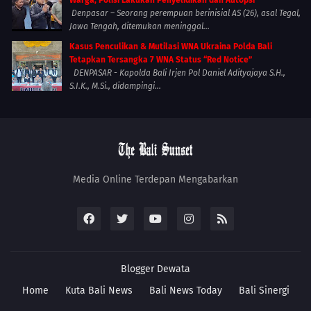
Warga, Polisi Lakukan Penyelidikan dan Autopsi
Denpasar – Seorang perempuan berinisial AS (26), asal Tegal,
Jawa Tengah, ditemukan meninggal...
Kasus Penculikan & Mutilasi WNA Ukraina Polda Bali
Tetapkan Tersangka 7 WNA Status “Red Notice”
DENPASAR - Kapolda Bali Irjen Pol Daniel Adityajaya S.H.,
S.I.K., M.Si., didampingi...
Media Online Terdepan Mengabarkan
Blogger
Dewata
Home
Kuta Bali News
Bali News Today
Bali Sinergi