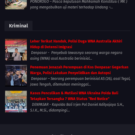
PONOROGO – Pasca keputusan Mahkamah Konstitusi ( MK )
yang mengabulkan uji materi terhadap Undang –...
Kriminal
Leher Terikat Handuk, Polisi Duga WNA Australia Akhiri
Hidup di Detensi Imigrasi
Denpasar - Penyebab tewasnya seorang warga negara
asing (WNA) asal Australia berinisial...
Penemuan Jenazah Perempuan di Kos Denpasar Gegerkan
Warga, Polisi Lakukan Penyelidikan dan Autopsi
Denpasar – Seorang perempuan berinisial AS (26), asal Tegal,
Jawa Tengah, ditemukan meninggal...
Kasus Penculikan & Mutilasi WNA Ukraina Polda Bali
Tetapkan Tersangka 7 WNA Status “Red Notice”
DENPASAR - Kapolda Bali Irjen Pol Daniel Adityajaya S.H.,
S.I.K., M.Si., didampingi...