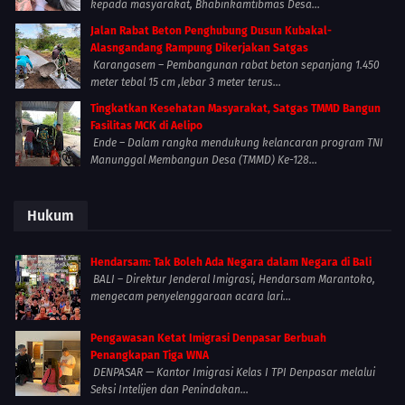
kepada masyarakat, Bhabinkamtibmas Desa...
Jalan Rabat Beton Penghubung Dusun Kubakal-
Alasngandang Rampung Dikerjakan Satgas
Karangasem – Pembangunan rabat beton sepanjang 1.450
meter tebal 15 cm ,lebar 3 meter terus...
Tingkatkan Kesehatan Masyarakat, Satgas TMMD Bangun
Fasilitas MCK di Aelipo
Ende – Dalam rangka mendukung kelancaran program TNI
Manunggal Membangun Desa (TMMD) Ke-128...
Hukum
Hendarsam: Tak Boleh Ada Negara dalam Negara di Bali
BALI – Direktur Jenderal Imigrasi, Hendarsam Marantoko,
mengecam penyelenggaraan acara lari...
Pengawasan Ketat Imigrasi Denpasar Berbuah
Penangkapan Tiga WNA
DENPASAR — Kantor Imigrasi Kelas I TPI Denpasar melalui
Seksi Intelijen dan Penindakan...