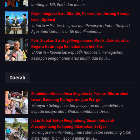
kontingen TNI, Polri, dan umum...
Dirjen Imigrasi Baru Dilantik, Pemerintah Dorong Kinerja
Lebih Optimal
Jakarta — Menteri Imigrasi dan Pemasyarakatan (Imipas),
Agus Andrianto, melantik dua Pimpinan...
Polri Siapkan Strategi Pengamanan Mudik, Kakorlantas:
Negara Hadir Jaga Ramadan dan Idul Fitri
JAKARTA – Kepolisian Republik Indonesia menegaskan
kesiapan pengamanan arus mudik dan balik...
Daerah
Bhabinkamtibmas Desa Singakerta Pererat Silaturahmi
Lewat Sambang Dialogis dengan Warga
Gianyar - Sebagai bentuk pelayanan dan pendekatan
kepada masyarakat, Bhabinkamtibmas Desa...
Jalan Rabat Beton Penghubung Dusun Kubakal-
Alasngandang Rampung Dikerjakan Satgas
Karangasem – Pembangunan rabat beton sepanjang 1.450
meter tebal 15 cm ,lebar 3 meter terus...