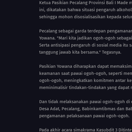
Ketua Pasikian Pecalang Provinsi Bali I Mad
ini, dikatakan bahwa situasi pengaruh alkoh
sehingga mohon disosialisasikan kepada selu
Pecalang sebagai garda terdepan pengamanan 
Yowana. "Mari kita jadikan ogoh-ogoh sebagai
Serta antisipasi pengaruh di sosial media i
tanggung jawab kita bersama." Tegasnya.
Pasikian Yowana diharapkan dapat memaksimal
keamanan saat pawai ogoh-ogoh, seperti mem
ogoh-ogoh, meningkatkan komitmen antar ke
meminimalisir tindakan-tindakan yang dapat
Dan tidak melaksanakan pawai ogoh-ogoh di o
Desa Adat, Pecalang, Babinkamtibmas dan B
pengamanan pelaksanaan pawai ogoh-ogoh.
Pada akhir acara simakrama Kasubdit 3 Ditint