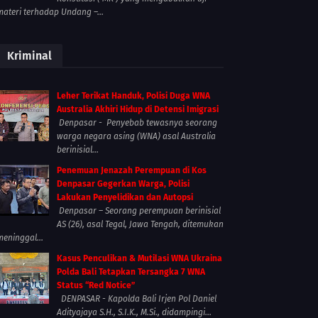
materi terhadap Undang –...
Kriminal
Leher Terikat Handuk, Polisi Duga WNA
Australia Akhiri Hidup di Detensi Imigrasi
Denpasar - Penyebab tewasnya seorang
warga negara asing (WNA) asal Australia
berinisial...
Penemuan Jenazah Perempuan di Kos
Denpasar Gegerkan Warga, Polisi
Lakukan Penyelidikan dan Autopsi
Denpasar – Seorang perempuan berinisial
AS (26), asal Tegal, Jawa Tengah, ditemukan
meninggal...
Kasus Penculikan & Mutilasi WNA Ukraina
Polda Bali Tetapkan Tersangka 7 WNA
Status “Red Notice”
DENPASAR - Kapolda Bali Irjen Pol Daniel
Adityajaya S.H., S.I.K., M.Si., didampingi...