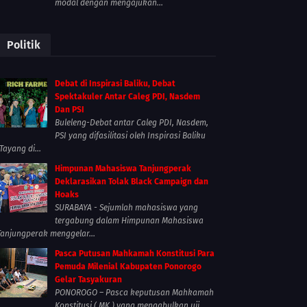
modal dengan mengajukan...
Politik
Debat di Inspirasi Baliku, Debat
Spektakuler Antar Caleg PDI, Nasdem
Dan PSI
Buleleng-Debat antar Caleg PDI, Nasdem,
PSI yang difasilitasi oleh Inspirasi Baliku
Tayang di...
Himpunan Mahasiswa Tanjungperak
Deklarasikan Tolak Black Campaign dan
Hoaks
SURABAYA - Sejumlah mahasiswa yang
tergabung dalam Himpunan Mahasiswa
Tanjungperak menggelar...
Pasca Putusan Mahkamah Konstitusi Para
Pemuda Milenial Kabupaten Ponorogo
Gelar Tasyakuran
PONOROGO – Pasca keputusan Mahkamah
Konstitusi ( MK ) yang mengabulkan uji