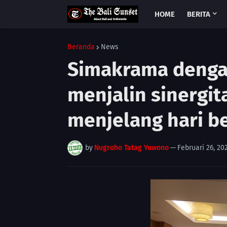
HOME
BERITA
Beranda
News
Simakrama denga
menjalin sinergi
menjelang hari b
by
Nugroho Tatag Yuwono
—
Februari 26, 20