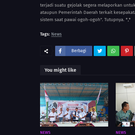
terjadi suatu gejolak segera melaporkan untu
ataupun Pemerintah Daerah terkait kesepaka
sistem saat pawai ogoh-ogoh". Tutupnya. *,*
Tags:
News
Berbagi
You might like
NEWS
NEWS