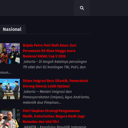
Nasional
Bripda Petra Polri Raih Emas: Dari
Perawatan K9 Alma hingga Juara
Nasional KASAL Cup V 2026
Jakarta – Di tengah ketatnya persaingan
751 atlet dari 82 kontingen TNI, Polri, dan
umum...
Dirjen Imigrasi Baru Dilantik, Pemerintah
Dorong Kinerja Lebih Optimal
Jakarta — Menteri Imigrasi dan
Pemasyarakatan (Imipas), Agus Andrianto,
melantik dua Pimpinan...
Polri Siapkan Strategi Pengamanan
Mudik, Kakorlantas: Negara Hadir Jaga
Ramadan dan Idul Fitri
JAKARTA – Kepolisian Republik Indonesia