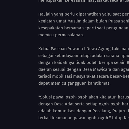
menciptakan keresahan masyarakat secara lua
Hal lain yang perlu diperhatikan yaitu saat 
kegiatan umat Muslim dalam bulan Puasa sehi
kesepakatan bersama seperti saat pengunaan 
memicu permasalahan.
Ketua Pasikian Yowana I Dewa Agung Laksma
sebagai kebudayaan tetapi adalah sarana upa
dengan kaidahnya tidak boleh berupa selain B
daerah sesuai dengan Desa Mawicara dan aga
terjadi mobilisasi masyarakat secara besar-be
dapat memicu gangguan kamtibmas.
"Solusi pawai ogoh-ogoh akan kita atur, haru
dengan Desa Adat serta setiap ogoh-ogoh har
adalah komunikasi dengan Pecalang, Prajuru
terkait keamanan pawai ogoh-ogoh." tutup Ke