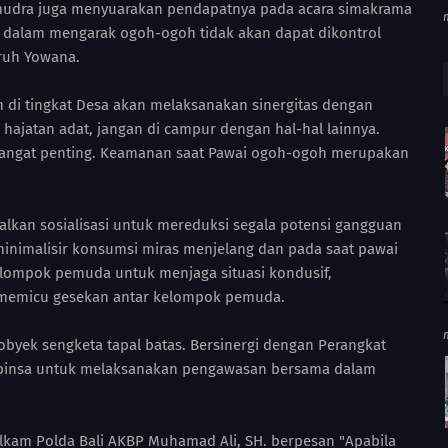
e mudra juga menyuarakan pendapatnya pada acara simakrama
ol dalam mengarak ogoh-ogoh tidak akan dapat dikontrol
ruh Yowana.
di tingkat Desa akan melaksanakan sinergitas dengan
 hajatan adat, jangan di campur dengan hal-hal lainnya.
tu sangat penting. Keamanan saat Pawai ogoh-ogoh merupakan
kan sosialisasi untuk mereduksi segala potensi gangguan
inimalisir konsumsi miras menjelang dan pada saat pawai
lompok pemuda untuk menjaga situasi kondusif,
 memicu gesekan antar kelompok pemuda.
byek sengketa tapal batas. Bersinergi dengan Perangkat
abinsa untuk melaksanakan pengawasan bersama dalam
elkam Polda Bali AKBP Muhamad Ali, SH. berpesan "Apabila