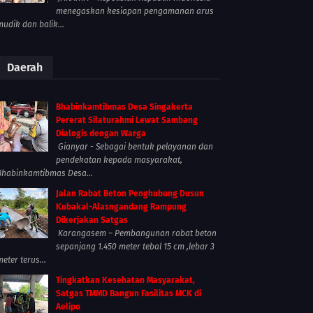
menegaskan kesiapan pengamanan arus
mudik dan balik...
Daerah
Bhabinkamtibmas Desa Singakerta
Pererat Silaturahmi Lewat Sambang
Dialogis dengan Warga
Gianyar - Sebagai bentuk pelayanan dan
pendekatan kepada masyarakat,
Bhabinkamtibmas Desa...
Jalan Rabat Beton Penghubung Dusun
Kubakal-Alasngandang Rampung
Dikerjakan Satgas
Karangasem – Pembangunan rabat beton
sepanjang 1.450 meter tebal 15 cm ,lebar 3
meter terus...
Tingkatkan Kesehatan Masyarakat,
Satgas TMMD Bangun Fasilitas MCK di
Aelipo