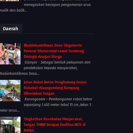
menegaskan kesiapan pengamanan arus
mudik dan balik...
Daerah
Bhabinkamtibmas Desa Singakerta
Pererat Silaturahmi Lewat Sambang
Dialogis dengan Warga
Gianyar - Sebagai bentuk pelayanan dan
pendekatan kepada masyarakat,
Bhabinkamtibmas Desa...
Jalan Rabat Beton Penghubung Dusun
Kubakal-Alasngandang Rampung
Dikerjakan Satgas
Karangasem – Pembangunan rabat beton
sepanjang 1.450 meter tebal 15 cm ,lebar 3
meter terus...
Tingkatkan Kesehatan Masyarakat,
Satgas TMMD Bangun Fasilitas MCK di
Aelipo