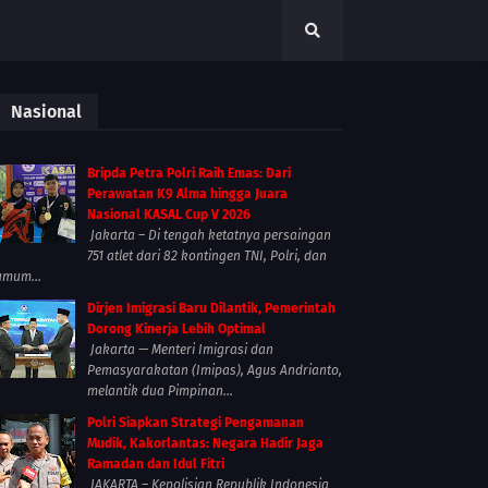
Nasional
Bripda Petra Polri Raih Emas: Dari
Perawatan K9 Alma hingga Juara
Nasional KASAL Cup V 2026
Jakarta – Di tengah ketatnya persaingan
751 atlet dari 82 kontingen TNI, Polri, dan
umum...
Dirjen Imigrasi Baru Dilantik, Pemerintah
Dorong Kinerja Lebih Optimal
Jakarta — Menteri Imigrasi dan
Pemasyarakatan (Imipas), Agus Andrianto,
melantik dua Pimpinan...
Polri Siapkan Strategi Pengamanan
Mudik, Kakorlantas: Negara Hadir Jaga
Ramadan dan Idul Fitri
JAKARTA – Kepolisian Republik Indonesia