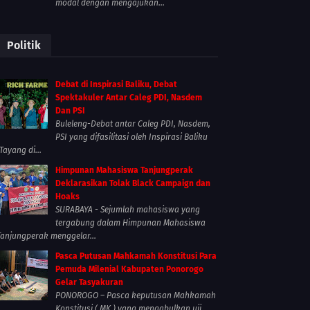
modal dengan mengajukan...
Politik
Debat di Inspirasi Baliku, Debat
Spektakuler Antar Caleg PDI, Nasdem
Dan PSI
Buleleng-Debat antar Caleg PDI, Nasdem,
PSI yang difasilitasi oleh Inspirasi Baliku
Tayang di...
Himpunan Mahasiswa Tanjungperak
Deklarasikan Tolak Black Campaign dan
Hoaks
SURABAYA - Sejumlah mahasiswa yang
tergabung dalam Himpunan Mahasiswa
Tanjungperak menggelar...
Pasca Putusan Mahkamah Konstitusi Para
Pemuda Milenial Kabupaten Ponorogo
Gelar Tasyakuran
PONOROGO – Pasca keputusan Mahkamah
Konstitusi ( MK ) yang mengabulkan uji