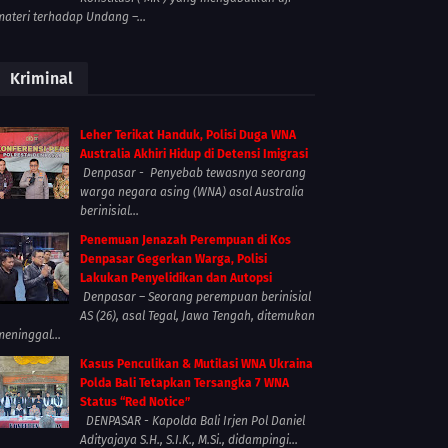
materi terhadap Undang –...
Kriminal
Leher Terikat Handuk, Polisi Duga WNA
Australia Akhiri Hidup di Detensi Imigrasi
Denpasar - Penyebab tewasnya seorang
warga negara asing (WNA) asal Australia
berinisial...
Penemuan Jenazah Perempuan di Kos
Denpasar Gegerkan Warga, Polisi
Lakukan Penyelidikan dan Autopsi
Denpasar – Seorang perempuan berinisial
AS (26), asal Tegal, Jawa Tengah, ditemukan
meninggal...
Kasus Penculikan & Mutilasi WNA Ukraina
Polda Bali Tetapkan Tersangka 7 WNA
Status “Red Notice”
DENPASAR - Kapolda Bali Irjen Pol Daniel
Adityajaya S.H., S.I.K., M.Si., didampingi...