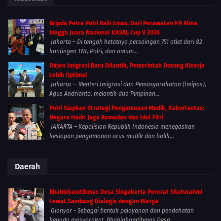
Bripda Petra Polri Raih Emas: Dari Perawatan K9 Alma
hingga Juara Nasional KASAL Cup V 2026
Jakarta – Di tengah ketatnya persaingan 751 atlet dari 82
kontingen TNI, Polri, dan umum...
Dirjen Imigrasi Baru Dilantik, Pemerintah Dorong Kinerja
Lebih Optimal
Jakarta — Menteri Imigrasi dan Pemasyarakatan (Imipas),
Agus Andrianto, melantik dua Pimpinan...
Polri Siapkan Strategi Pengamanan Mudik, Kakorlantas:
Negara Hadir Jaga Ramadan dan Idul Fitri
JAKARTA – Kepolisian Republik Indonesia menegaskan
kesiapan pengamanan arus mudik dan balik...
Daerah
Bhabinkamtibmas Desa Singakerta Pererat Silaturahmi
Lewat Sambang Dialogis dengan Warga
Gianyar - Sebagai bentuk pelayanan dan pendekatan
kepada masyarakat, Bhabinkamtibmas Desa...