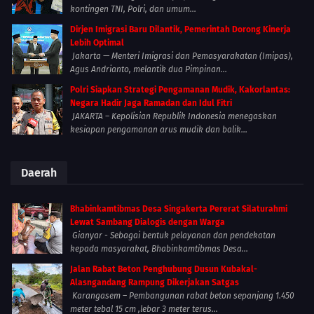
kontingen TNI, Polri, dan umum...
Dirjen Imigrasi Baru Dilantik, Pemerintah Dorong Kinerja
Lebih Optimal
Jakarta — Menteri Imigrasi dan Pemasyarakatan (Imipas),
Agus Andrianto, melantik dua Pimpinan...
Polri Siapkan Strategi Pengamanan Mudik, Kakorlantas:
Negara Hadir Jaga Ramadan dan Idul Fitri
JAKARTA – Kepolisian Republik Indonesia menegaskan
kesiapan pengamanan arus mudik dan balik...
Daerah
Bhabinkamtibmas Desa Singakerta Pererat Silaturahmi
Lewat Sambang Dialogis dengan Warga
Gianyar - Sebagai bentuk pelayanan dan pendekatan
kepada masyarakat, Bhabinkamtibmas Desa...
Jalan Rabat Beton Penghubung Dusun Kubakal-
Alasngandang Rampung Dikerjakan Satgas
Karangasem – Pembangunan rabat beton sepanjang 1.450
meter tebal 15 cm ,lebar 3 meter terus...