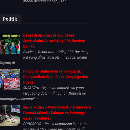
modal dengan mengajukan...
Politik
Debat di Inspirasi Baliku, Debat
Spektakuler Antar Caleg PDI, Nasdem
Dan PSI
Buleleng-Debat antar Caleg PDI, Nasdem,
PSI yang difasilitasi oleh Inspirasi Baliku
Tayang di...
Himpunan Mahasiswa Tanjungperak
Deklarasikan Tolak Black Campaign dan
Hoaks
SURABAYA - Sejumlah mahasiswa yang
tergabung dalam Himpunan Mahasiswa
Tanjungperak menggelar...
Pasca Putusan Mahkamah Konstitusi Para
Pemuda Milenial Kabupaten Ponorogo
Gelar Tasyakuran
PONOROGO – Pasca keputusan Mahkamah
Konstitusi ( MK ) yang mengabulkan uji