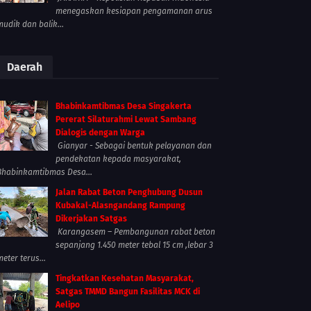
menegaskan kesiapan pengamanan arus
mudik dan balik...
Daerah
Bhabinkamtibmas Desa Singakerta
Pererat Silaturahmi Lewat Sambang
Dialogis dengan Warga
Gianyar - Sebagai bentuk pelayanan dan
pendekatan kepada masyarakat,
Bhabinkamtibmas Desa...
Jalan Rabat Beton Penghubung Dusun
Kubakal-Alasngandang Rampung
Dikerjakan Satgas
Karangasem – Pembangunan rabat beton
sepanjang 1.450 meter tebal 15 cm ,lebar 3
meter terus...
Tingkatkan Kesehatan Masyarakat,
Satgas TMMD Bangun Fasilitas MCK di
Aelipo