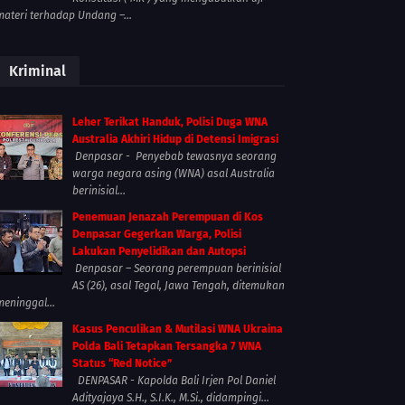
materi terhadap Undang –...
Kriminal
Leher Terikat Handuk, Polisi Duga WNA
Australia Akhiri Hidup di Detensi Imigrasi
Denpasar - Penyebab tewasnya seorang
warga negara asing (WNA) asal Australia
berinisial...
Penemuan Jenazah Perempuan di Kos
Denpasar Gegerkan Warga, Polisi
Lakukan Penyelidikan dan Autopsi
Denpasar – Seorang perempuan berinisial
AS (26), asal Tegal, Jawa Tengah, ditemukan
meninggal...
Kasus Penculikan & Mutilasi WNA Ukraina
Polda Bali Tetapkan Tersangka 7 WNA
Status “Red Notice”
DENPASAR - Kapolda Bali Irjen Pol Daniel
Adityajaya S.H., S.I.K., M.Si., didampingi...