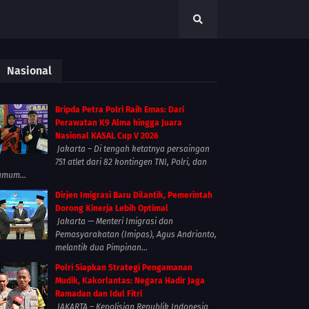
Nasional
Bripda Petra Polri Raih Emas: Dari
Perawatan K9 Alma hingga Juara
Nasional KASAL Cup V 2026
Jakarta – Di tengah ketatnya persaingan
751 atlet dari 82 kontingen TNI, Polri, dan
umum...
Dirjen Imigrasi Baru Dilantik, Pemerintah
Dorong Kinerja Lebih Optimal
Jakarta — Menteri Imigrasi dan
Pemasyarakatan (Imipas), Agus Andrianto,
melantik dua Pimpinan...
Polri Siapkan Strategi Pengamanan
Mudik, Kakorlantas: Negara Hadir Jaga
Ramadan dan Idul Fitri
JAKARTA – Kepolisian Republik Indonesia