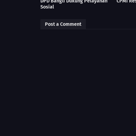
DPD Bangli Dukung Pelayanan
CPMI Re
Sosial
Post a Comment