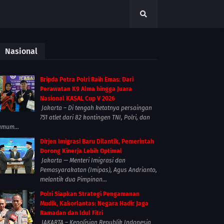
Nasional
Bripda Petra Polri Raih Emas: Dari
Perawatan K9 Alma hingga Juara
Nasional KASAL Cup V 2026
Jakarta – Di tengah ketatnya persaingan
751 atlet dari 82 kontingen TNI, Polri, dan
umum...
Dirjen Imigrasi Baru Dilantik, Pemerintah
Dorong Kinerja Lebih Optimal
Jakarta — Menteri Imigrasi dan
Pemasyarakatan (Imipas), Agus Andrianto,
melantik dua Pimpinan...
Polri Siapkan Strategi Pengamanan
Mudik, Kakorlantas: Negara Hadir Jaga
Ramadan dan Idul Fitri
JAKARTA – Kepolisian Republik Indonesia