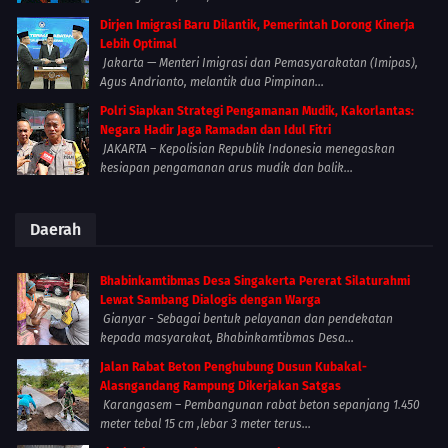
Dirjen Imigrasi Baru Dilantik, Pemerintah Dorong Kinerja
Lebih Optimal
Jakarta — Menteri Imigrasi dan Pemasyarakatan (Imipas),
Agus Andrianto, melantik dua Pimpinan...
Polri Siapkan Strategi Pengamanan Mudik, Kakorlantas:
Negara Hadir Jaga Ramadan dan Idul Fitri
JAKARTA – Kepolisian Republik Indonesia menegaskan
kesiapan pengamanan arus mudik dan balik...
Daerah
Bhabinkamtibmas Desa Singakerta Pererat Silaturahmi
Lewat Sambang Dialogis dengan Warga
Gianyar - Sebagai bentuk pelayanan dan pendekatan
kepada masyarakat, Bhabinkamtibmas Desa...
Jalan Rabat Beton Penghubung Dusun Kubakal-
Alasngandang Rampung Dikerjakan Satgas
Karangasem – Pembangunan rabat beton sepanjang 1.450
meter tebal 15 cm ,lebar 3 meter terus...