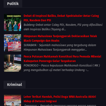
Politik
Debat di Inspirasi Baliku, Debat Spektakuler Antar Caleg
PDI, Nasdem Dan PSI
Buleleng-Debat antar Caleg PDI, Nasdem, PSI yang difasilitasi
oleh Inspirasi Baliku (Tayang di...
Himpunan Mahasiswa Tanjungperak Deklarasikan Tolak
Black Campaign dan Hoaks
SURABAYA - Sejumlah mahasiswa yang tergabung dalam
Himpunan Mahasiswa Tanjungperak menggelar...
Pasca Putusan Mahkamah Konstitusi Para Pemuda Milenial
Kabupaten Ponorogo Gelar Tasyakuran
PONOROGO – Pasca keputusan Mahkamah Konstitusi ( MK )
yang mengabulkan uji materi terhadap Undang –...
Kriminal
Leher Terikat Handuk, Polisi Duga WNA Australia Akhiri
Hidup di Detensi Imigrasi
Denpasar - Penyebab tewasnya seorang warga negara