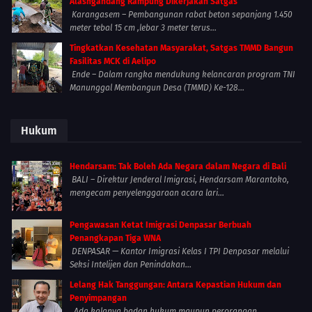
Alasngandang Rampung Dikerjakan Satgas
Karangasem – Pembangunan rabat beton sepanjang 1.450
meter tebal 15 cm ,lebar 3 meter terus...
Tingkatkan Kesehatan Masyarakat, Satgas TMMD Bangun
Fasilitas MCK di Aelipo
Ende – Dalam rangka mendukung kelancaran program TNI
Manunggal Membangun Desa (TMMD) Ke-128...
Hukum
Hendarsam: Tak Boleh Ada Negara dalam Negara di Bali
BALI – Direktur Jenderal Imigrasi, Hendarsam Marantoko,
mengecam penyelenggaraan acara lari...
Pengawasan Ketat Imigrasi Denpasar Berbuah
Penangkapan Tiga WNA
DENPASAR — Kantor Imigrasi Kelas I TPI Denpasar melalui
Seksi Intelijen dan Penindakan...
Lelang Hak Tanggungan: Antara Kepastian Hukum dan
Penyimpangan
Ada kalanya badan hukum maupun perorangan