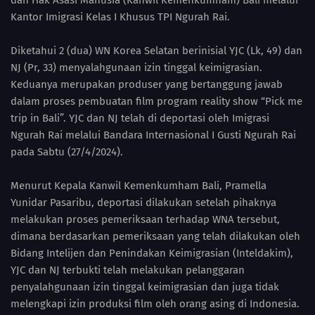
dan Hak Asasi Manusia (Kanwil Kemenkumham) Bali melalui
Kantor Imigrasi Kelas I Khusus TPI Ngurah Rai.
Diketahui 2 (dua) WN Korea Selatan berinisial YJC (Lk, 49) dan
NJ (Pr, 33) menyalahgunaan izin tinggal keimigrasian.
Keduanya merupakan produser yang bertanggung jawab
dalam proses pembuatan film program reality show “Pick me
trip in Bali”. YJC dan NJ telah di deportasi oleh Imigrasi
Ngurah Rai melalui Bandara Internasional I Gusti Ngurah Rai
pada Sabtu (27/4/2024).
Menurut Kepala Kanwil Kemenkumham Bali, Pramella
Yunidar Pasaribu, deportasi dilakukan setelah pihaknya
melakukan proses pemeriksaan terhadap WNA tersebut,
dimana berdasarkan pemeriksaan yang telah dilakukan oleh
Bidang Intelijen dan Penindakan Keimigrasian (Inteldakim),
YJC dan NJ terbukti telah melakukan pelanggaran
penyalahgunaan izin tinggal keimigrasian dan juga tidak
melengkapi izin produksi film oleh orang asing di Indonesia.