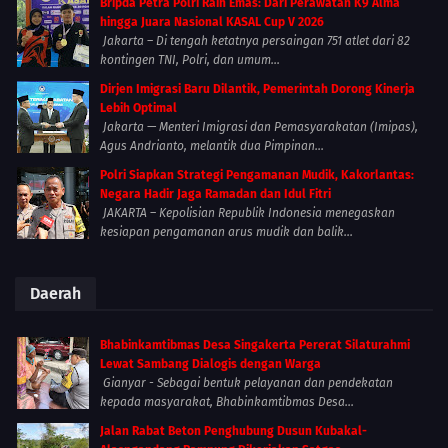
Bripda Petra Polri Raih Emas: Dari Perawatan K9 Alma
hingga Juara Nasional KASAL Cup V 2026
Jakarta – Di tengah ketatnya persaingan 751 atlet dari 82
kontingen TNI, Polri, dan umum...
Dirjen Imigrasi Baru Dilantik, Pemerintah Dorong Kinerja
Lebih Optimal
Jakarta — Menteri Imigrasi dan Pemasyarakatan (Imipas),
Agus Andrianto, melantik dua Pimpinan...
Polri Siapkan Strategi Pengamanan Mudik, Kakorlantas:
Negara Hadir Jaga Ramadan dan Idul Fitri
JAKARTA – Kepolisian Republik Indonesia menegaskan
kesiapan pengamanan arus mudik dan balik...
Daerah
Bhabinkamtibmas Desa Singakerta Pererat Silaturahmi
Lewat Sambang Dialogis dengan Warga
Gianyar - Sebagai bentuk pelayanan dan pendekatan
kepada masyarakat, Bhabinkamtibmas Desa...
Jalan Rabat Beton Penghubung Dusun Kubakal-