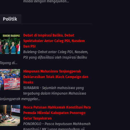
modal dengan mengajukan...
Politik
Debat di Inspirasi Baliku, Debat
Spektakuler Antar Caleg PDI, Nasdem
Dan PSI
Buleleng-Debat antar Caleg PDI, Nasdem,
PSI yang difasilitasi oleh Inspirasi Baliku
Tayang di...
Himpunan Mahasiswa Tanjungperak
Deklarasikan Tolak Black Campaign dan
Hoaks
SURABAYA - Sejumlah mahasiswa yang
tergabung dalam Himpunan Mahasiswa
Tanjungperak menggelar...
Pasca Putusan Mahkamah Konstitusi Para
Pemuda Milenial Kabupaten Ponorogo
Gelar Tasyakuran
PONOROGO – Pasca keputusan Mahkamah
Konstitusi ( MK ) yang mengabulkan uji