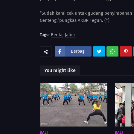
“Sudah kami cek untuk gudang penyimpanan k
Genteng,”pungkas AKBP Teguh. (*)
Tags:
Berita
Jatim
Berbagi
You might like
BALI
BALI