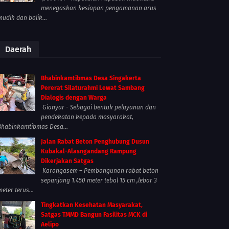
menegaskan kesiapan pengamanan arus
mudik dan balik...
Daerah
Bhabinkamtibmas Desa Singakerta
Pererat Silaturahmi Lewat Sambang
Dialogis dengan Warga
Gianyar - Sebagai bentuk pelayanan dan
pendekatan kepada masyarakat,
Bhabinkamtibmas Desa...
Jalan Rabat Beton Penghubung Dusun
Kubakal-Alasngandang Rampung
Dikerjakan Satgas
Karangasem – Pembangunan rabat beton
sepanjang 1.450 meter tebal 15 cm ,lebar 3
meter terus...
Tingkatkan Kesehatan Masyarakat,
Satgas TMMD Bangun Fasilitas MCK di
Aelipo