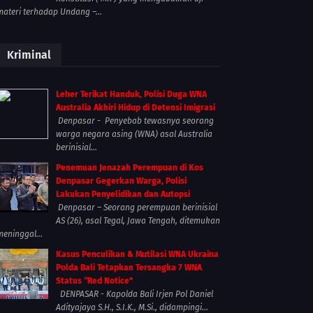
materi terhadap Undang –...
Kriminal
Leher Terikat Handuk, Polisi Duga WNA
Australia Akhiri Hidup di Detensi Imigrasi
Denpasar - Penyebab tewasnya seorang
warga negara asing (WNA) asal Australia
berinisial...
Penemuan Jenazah Perempuan di Kos
Denpasar Gegerkan Warga, Polisi
Lakukan Penyelidikan dan Autopsi
Denpasar – Seorang perempuan berinisial
AS (26), asal Tegal, Jawa Tengah, ditemukan
meninggal...
Kasus Penculikan & Mutilasi WNA Ukraina
Polda Bali Tetapkan Tersangka 7 WNA
Status “Red Notice”
DENPASAR - Kapolda Bali Irjen Pol Daniel
Adityajaya S.H., S.I.K., M.Si., didampingi...