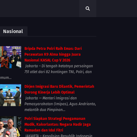
Nasional
Bripda Petra Polri Raih Emas: Dari
Perawatan K9 Alma hingga Juara
Nasional KASAL Cup V 2026
Jakarta – Di tengah ketatnya persaingan
751 atlet dari 82 kontingen TNI, Polri, dan
umum...
Dirjen Imigrasi Baru Dilantik, Pemerintah
Dorong Kinerja Lebih Optimal
Jakarta — Menteri Imigrasi dan
Pemasyarakatan (Imipas), Agus Andrianto,
melantik dua Pimpinan...
Polri Siapkan Strategi Pengamanan
Mudik, Kakorlantas: Negara Hadir Jaga
Ramadan dan Idul Fitri
JAKARTA – Kepolisian Republik Indonesia