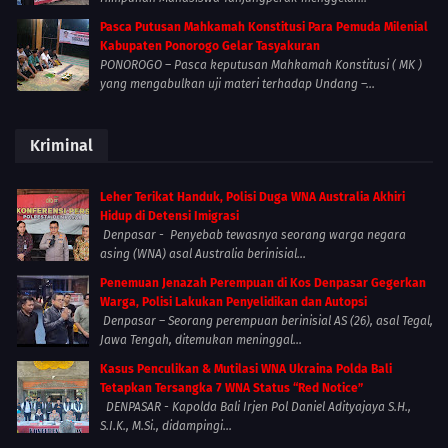
Pasca Putusan Mahkamah Konstitusi Para Pemuda Milenial
Kabupaten Ponorogo Gelar Tasyakuran
PONOROGO – Pasca keputusan Mahkamah Konstitusi ( MK )
yang mengabulkan uji materi terhadap Undang –...
Kriminal
Leher Terikat Handuk, Polisi Duga WNA Australia Akhiri
Hidup di Detensi Imigrasi
Denpasar - Penyebab tewasnya seorang warga negara
asing (WNA) asal Australia berinisial...
Penemuan Jenazah Perempuan di Kos Denpasar Gegerkan
Warga, Polisi Lakukan Penyelidikan dan Autopsi
Denpasar – Seorang perempuan berinisial AS (26), asal Tegal,
Jawa Tengah, ditemukan meninggal...
Kasus Penculikan & Mutilasi WNA Ukraina Polda Bali
Tetapkan Tersangka 7 WNA Status “Red Notice”
DENPASAR - Kapolda Bali Irjen Pol Daniel Adityajaya S.H.,
S.I.K., M.Si., didampingi...