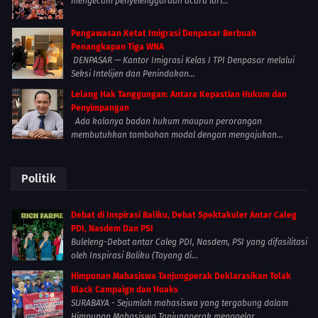
mengecam penyelenggaraan acara lari...
Pengawasan Ketat Imigrasi Denpasar Berbuah
Penangkapan Tiga WNA
DENPASAR — Kantor Imigrasi Kelas I TPI Denpasar melalui
Seksi Intelijen dan Penindakan...
Lelang Hak Tanggungan: Antara Kepastian Hukum dan
Penyimpangan
Ada kalanya badan hukum maupun perorangan
membutuhkan tambahan modal dengan mengajukan...
Politik
Debat di Inspirasi Baliku, Debat Spektakuler Antar Caleg
PDI, Nasdem Dan PSI
Buleleng-Debat antar Caleg PDI, Nasdem, PSI yang difasilitasi
oleh Inspirasi Baliku (Tayang di...
Himpunan Mahasiswa Tanjungperak Deklarasikan Tolak
Black Campaign dan Hoaks
SURABAYA - Sejumlah mahasiswa yang tergabung dalam
Himpunan Mahasiswa Tanjungperak menggelar...