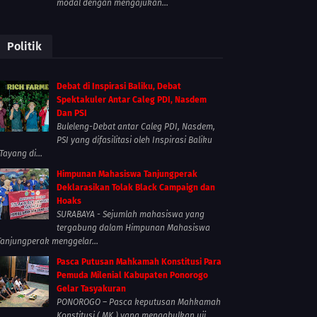
modal dengan mengajukan...
Politik
Debat di Inspirasi Baliku, Debat
Spektakuler Antar Caleg PDI, Nasdem
Dan PSI
Buleleng-Debat antar Caleg PDI, Nasdem,
PSI yang difasilitasi oleh Inspirasi Baliku
Tayang di...
Himpunan Mahasiswa Tanjungperak
Deklarasikan Tolak Black Campaign dan
Hoaks
SURABAYA - Sejumlah mahasiswa yang
tergabung dalam Himpunan Mahasiswa
Tanjungperak menggelar...
Pasca Putusan Mahkamah Konstitusi Para
Pemuda Milenial Kabupaten Ponorogo
Gelar Tasyakuran
PONOROGO – Pasca keputusan Mahkamah
Konstitusi ( MK ) yang mengabulkan uji