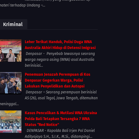
materi terhadap Undang –...
Kriminal
Leher Terikat Handuk, Polisi Duga WNA
Australia Akhiri Hidup di Detensi Imigrasi
Denpasar - Penyebab tewasnya seorang
warga negara asing (WNA) asal Australia
berinisial...
Penemuan Jenazah Perempuan di Kos
Denpasar Gegerkan Warga, Polisi
Lakukan Penyelidikan dan Autopsi
Denpasar – Seorang perempuan berinisial
AS (26), asal Tegal, Jawa Tengah, ditemukan
meninggal...
Kasus Penculikan & Mutilasi WNA Ukraina
Polda Bali Tetapkan Tersangka 7 WNA
Status “Red Notice”
DENPASAR - Kapolda Bali Irjen Pol Daniel
Adityajaya S.H., S.I.K., M.Si., didampingi...