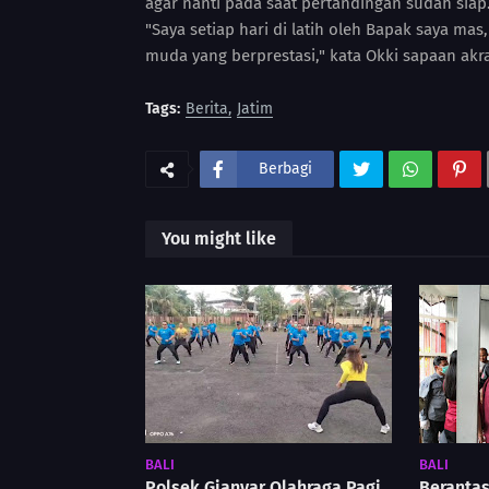
agar nanti pada saat pertandingan sudah siap
"Saya setiap hari di latih oleh Bapak saya mas
muda yang berprestasi," kata Okki sapaan akra
Tags:
Berita
Jatim
Berbagi
You might like
BALI
BALI
Polsek Gianyar Olahraga Pagi
Berantas