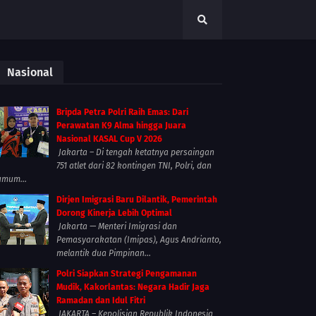
Nasional
Bripda Petra Polri Raih Emas: Dari
Perawatan K9 Alma hingga Juara
Nasional KASAL Cup V 2026
Jakarta – Di tengah ketatnya persaingan
751 atlet dari 82 kontingen TNI, Polri, dan
umum...
Dirjen Imigrasi Baru Dilantik, Pemerintah
Dorong Kinerja Lebih Optimal
Jakarta — Menteri Imigrasi dan
Pemasyarakatan (Imipas), Agus Andrianto,
melantik dua Pimpinan...
Polri Siapkan Strategi Pengamanan
Mudik, Kakorlantas: Negara Hadir Jaga
Ramadan dan Idul Fitri
JAKARTA – Kepolisian Republik Indonesia