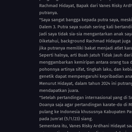
Rachmad Hidayat, Bapak dari Vanes Risky Ardha
putranya.
"Saya sangat bangga kepada putra saya, meski
Dalem 3. Putra saya sudah sering kali bertan
Jadi saya tidak sia-sia mengantarkan anak sa
Diketahui, background Rachmad Hidayat juga
jika putranya memiliki bakat menjadi atlet kar
Seperti halnya, arti Buah Jatuh Tidak Jauh da
menggambarkan kemiripan antara orang tua da
pohonnya artinya sifat, tingkah laku, dan kebi
genetik dapat mempengaruhi kepribadian ana
Menurut Hidayat, dalam tahun 2024 ini putran
mendapatkan juara.
"Setelah pertandingan internasional yang di S
Doanya saja agar pertandingan karate-do di Ma
pulang ke Indonesia khususnya Kabupaten Pas
pada Jum'at (5/1/23) siang.
Sementara itu, Vanes Risky Ardhani Hidayat saat