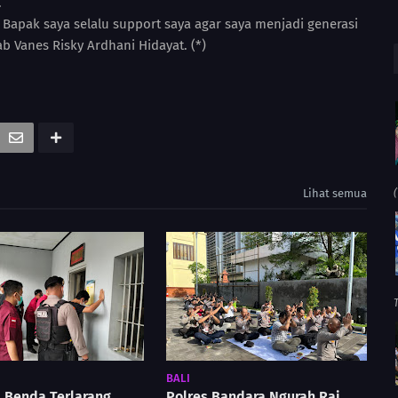
.
, Bapak saya selalu support saya agar saya menjadi generasi
b Vanes Risky Ardhani Hidayat. (*)
Lihat semua
(
BALI
 Benda Terlarang,
Polres Bandara Ngurah Rai