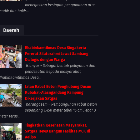
menegaskan kesiapan pengamanan arus
mudik dan balik...
Daerah
Bhabinkamtibmas Desa Singakerta
Pererat Silaturahmi Lewat Sambang
Dialogis dengan Warga
Gianyar - Sebagai bentuk pelayanan dan
pendekatan kepada masyarakat,
Bhabinkamtibmas Desa...
Jalan Rabat Beton Penghubung Dusun
Kubakal-Alasngandang Rampung
Dikerjakan Satgas
Karangasem – Pembangunan rabat beton
sepanjang 1.450 meter tebal 15 cm ,lebar 3
meter terus...
Tingkatkan Kesehatan Masyarakat,
Satgas TMMD Bangun Fasilitas MCK di
Aelipo