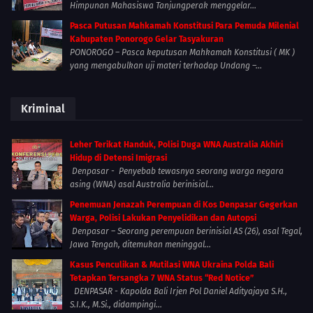
Himpunan Mahasiswa Tanjungperak menggelar...
Pasca Putusan Mahkamah Konstitusi Para Pemuda Milenial
Kabupaten Ponorogo Gelar Tasyakuran
PONOROGO – Pasca keputusan Mahkamah Konstitusi ( MK )
yang mengabulkan uji materi terhadap Undang –...
Kriminal
Leher Terikat Handuk, Polisi Duga WNA Australia Akhiri
Hidup di Detensi Imigrasi
Denpasar - Penyebab tewasnya seorang warga negara
asing (WNA) asal Australia berinisial...
Penemuan Jenazah Perempuan di Kos Denpasar Gegerkan
Warga, Polisi Lakukan Penyelidikan dan Autopsi
Denpasar – Seorang perempuan berinisial AS (26), asal Tegal,
Jawa Tengah, ditemukan meninggal...
Kasus Penculikan & Mutilasi WNA Ukraina Polda Bali
Tetapkan Tersangka 7 WNA Status “Red Notice”
DENPASAR - Kapolda Bali Irjen Pol Daniel Adityajaya S.H.,
S.I.K., M.Si., didampingi...