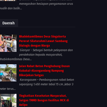
menegaskan kesiapan pengamanan arus
mudik dan balik...
Daerah
Bhabinkamtibmas Desa Singakerta
Pererat Silaturahmi Lewat Sambang
Dialogis dengan Warga
Gianyar - Sebagai bentuk pelayanan dan
pendekatan kepada masyarakat,
Bhabinkamtibmas Desa...
Jalan Rabat Beton Penghubung Dusun
Kubakal-Alasngandang Rampung
Dikerjakan Satgas
Karangasem – Pembangunan rabat beton
sepanjang 1.450 meter tebal 15 cm ,lebar 3
meter terus...
Tingkatkan Kesehatan Masyarakat,
Satgas TMMD Bangun Fasilitas MCK di
Aelipo