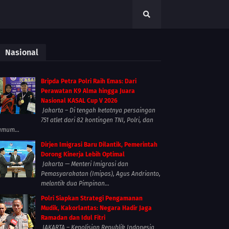
Nasional
Bripda Petra Polri Raih Emas: Dari
Perawatan K9 Alma hingga Juara
Nasional KASAL Cup V 2026
Jakarta – Di tengah ketatnya persaingan
751 atlet dari 82 kontingen TNI, Polri, dan
umum...
Dirjen Imigrasi Baru Dilantik, Pemerintah
Dorong Kinerja Lebih Optimal
Jakarta — Menteri Imigrasi dan
Pemasyarakatan (Imipas), Agus Andrianto,
melantik dua Pimpinan...
Polri Siapkan Strategi Pengamanan
Mudik, Kakorlantas: Negara Hadir Jaga
Ramadan dan Idul Fitri
JAKARTA – Kepolisian Republik Indonesia