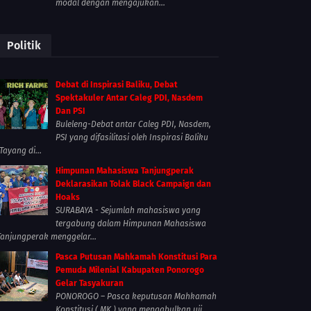
modal dengan mengajukan...
Politik
Debat di Inspirasi Baliku, Debat
Spektakuler Antar Caleg PDI, Nasdem
Dan PSI
Buleleng-Debat antar Caleg PDI, Nasdem,
PSI yang difasilitasi oleh Inspirasi Baliku
Tayang di...
Himpunan Mahasiswa Tanjungperak
Deklarasikan Tolak Black Campaign dan
Hoaks
SURABAYA - Sejumlah mahasiswa yang
tergabung dalam Himpunan Mahasiswa
Tanjungperak menggelar...
Pasca Putusan Mahkamah Konstitusi Para
Pemuda Milenial Kabupaten Ponorogo
Gelar Tasyakuran
PONOROGO – Pasca keputusan Mahkamah
Konstitusi ( MK ) yang mengabulkan uji