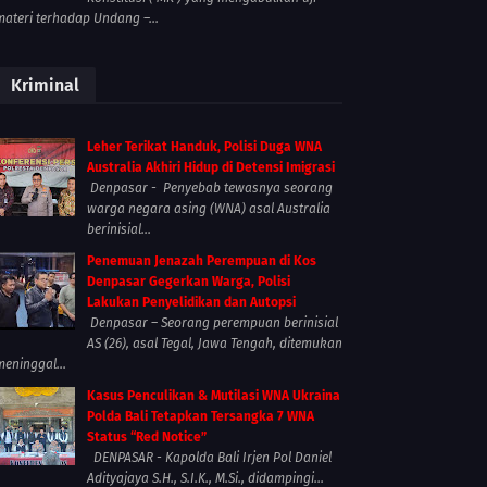
materi terhadap Undang –...
Kriminal
Leher Terikat Handuk, Polisi Duga WNA
Australia Akhiri Hidup di Detensi Imigrasi
Denpasar - Penyebab tewasnya seorang
warga negara asing (WNA) asal Australia
berinisial...
Penemuan Jenazah Perempuan di Kos
Denpasar Gegerkan Warga, Polisi
Lakukan Penyelidikan dan Autopsi
Denpasar – Seorang perempuan berinisial
AS (26), asal Tegal, Jawa Tengah, ditemukan
meninggal...
Kasus Penculikan & Mutilasi WNA Ukraina
Polda Bali Tetapkan Tersangka 7 WNA
Status “Red Notice”
DENPASAR - Kapolda Bali Irjen Pol Daniel
Adityajaya S.H., S.I.K., M.Si., didampingi...