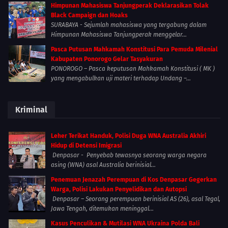
Himpunan Mahasiswa Tanjungperak Deklarasikan Tolak
Black Campaign dan Hoaks
SURABAYA - Sejumlah mahasiswa yang tergabung dalam
Himpunan Mahasiswa Tanjungperak menggelar...
Pasca Putusan Mahkamah Konstitusi Para Pemuda Milenial
Kabupaten Ponorogo Gelar Tasyakuran
PONOROGO – Pasca keputusan Mahkamah Konstitusi ( MK )
yang mengabulkan uji materi terhadap Undang –...
Kriminal
Leher Terikat Handuk, Polisi Duga WNA Australia Akhiri
Hidup di Detensi Imigrasi
Denpasar - Penyebab tewasnya seorang warga negara
asing (WNA) asal Australia berinisial...
Penemuan Jenazah Perempuan di Kos Denpasar Gegerkan
Warga, Polisi Lakukan Penyelidikan dan Autopsi
Denpasar – Seorang perempuan berinisial AS (26), asal Tegal,
Jawa Tengah, ditemukan meninggal...
Kasus Penculikan & Mutilasi WNA Ukraina Polda Bali