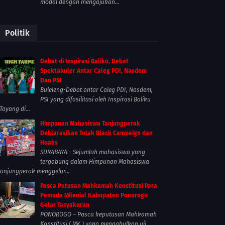
modal dengan mengajukan...
Politik
Debat di Inspirasi Baliku, Debat
Spektakuler Antar Caleg PDI, Nasdem
Dan PSI
Buleleng-Debat antar Caleg PDI, Nasdem,
PSI yang difasilitasi oleh Inspirasi Baliku
Tayang di...
Himpunan Mahasiswa Tanjungperak
Deklarasikan Tolak Black Campaign dan
Hoaks
SURABAYA - Sejumlah mahasiswa yang
tergabung dalam Himpunan Mahasiswa
Tanjungperak menggelar...
Pasca Putusan Mahkamah Konstitusi Para
Pemuda Milenial Kabupaten Ponorogo
Gelar Tasyakuran
PONOROGO – Pasca keputusan Mahkamah
Konstitusi ( MK ) yang mengabulkan uji