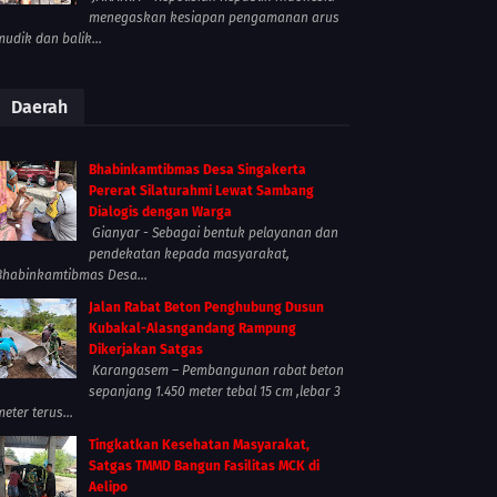
menegaskan kesiapan pengamanan arus
mudik dan balik...
Daerah
Bhabinkamtibmas Desa Singakerta
Pererat Silaturahmi Lewat Sambang
Dialogis dengan Warga
Gianyar - Sebagai bentuk pelayanan dan
pendekatan kepada masyarakat,
Bhabinkamtibmas Desa...
Jalan Rabat Beton Penghubung Dusun
Kubakal-Alasngandang Rampung
Dikerjakan Satgas
Karangasem – Pembangunan rabat beton
sepanjang 1.450 meter tebal 15 cm ,lebar 3
meter terus...
Tingkatkan Kesehatan Masyarakat,
Satgas TMMD Bangun Fasilitas MCK di
Aelipo