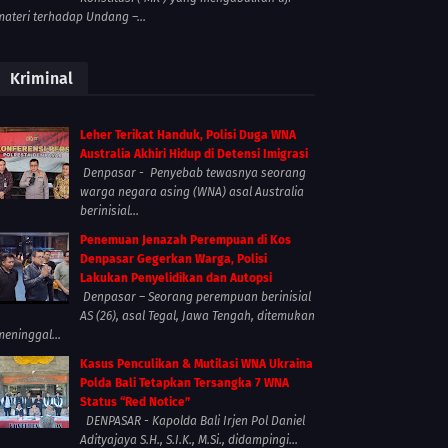
materi terhadap Undang –...
Kriminal
Leher Terikat Handuk, Polisi Duga WNA
Australia Akhiri Hidup di Detensi Imigrasi
Denpasar - Penyebab tewasnya seorang
warga negara asing (WNA) asal Australia
berinisial...
Penemuan Jenazah Perempuan di Kos
Denpasar Gegerkan Warga, Polisi
Lakukan Penyelidikan dan Autopsi
Denpasar – Seorang perempuan berinisial
AS (26), asal Tegal, Jawa Tengah, ditemukan
meninggal...
Kasus Penculikan & Mutilasi WNA Ukraina
Polda Bali Tetapkan Tersangka 7 WNA
Status “Red Notice”
DENPASAR - Kapolda Bali Irjen Pol Daniel
Adityajaya S.H., S.I.K., M.Si., didampingi...