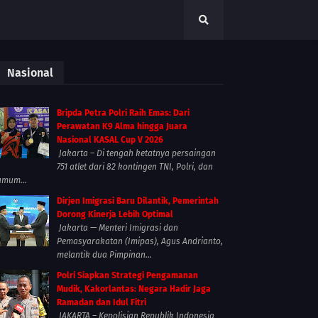
Nasional
Bripda Petra Polri Raih Emas: Dari
Perawatan K9 Alma hingga Juara
Nasional KASAL Cup V 2026
Jakarta – Di tengah ketatnya persaingan
751 atlet dari 82 kontingen TNI, Polri, dan
umum...
Dirjen Imigrasi Baru Dilantik, Pemerintah
Dorong Kinerja Lebih Optimal
Jakarta — Menteri Imigrasi dan
Pemasyarakatan (Imipas), Agus Andrianto,
melantik dua Pimpinan...
Polri Siapkan Strategi Pengamanan
Mudik, Kakorlantas: Negara Hadir Jaga
Ramadan dan Idul Fitri
JAKARTA – Kepolisian Republik Indonesia