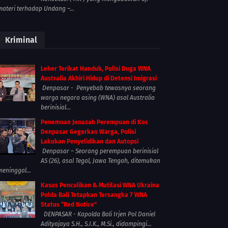
materi terhadap Undang –...
Kriminal
Leher Terikat Handuk, Polisi Duga WNA
Australia Akhiri Hidup di Detensi Imigrasi
Denpasar - Penyebab tewasnya seorang
warga negara asing (WNA) asal Australia
berinisial...
Penemuan Jenazah Perempuan di Kos
Denpasar Gegerkan Warga, Polisi
Lakukan Penyelidikan dan Autopsi
Denpasar – Seorang perempuan berinisial
AS (26), asal Tegal, Jawa Tengah, ditemukan
meninggal...
Kasus Penculikan & Mutilasi WNA Ukraina
Polda Bali Tetapkan Tersangka 7 WNA
Status “Red Notice”
DENPASAR - Kapolda Bali Irjen Pol Daniel
Adityajaya S.H., S.I.K., M.Si., didampingi...