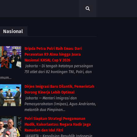
Nasional
Bripda Petra Polri Raih Emas: Dari
Perawatan K9 Alma hingga Juara
Nasional KASAL Cup V 2026
Jakarta – Di tengah ketatnya persaingan
751 atlet dari 82 kontingen TNI, Polri, dan
umum...
Dirjen Imigrasi Baru Dilantik, Pemerintah
Dorong Kinerja Lebih Optimal
Jakarta — Menteri Imigrasi dan
Pemasyarakatan (Imipas), Agus Andrianto,
melantik dua Pimpinan...
Polri Siapkan Strategi Pengamanan
Mudik, Kakorlantas: Negara Hadir Jaga
Ramadan dan Idul Fitri
JAKARTA – Kepolisian Republik Indonesia