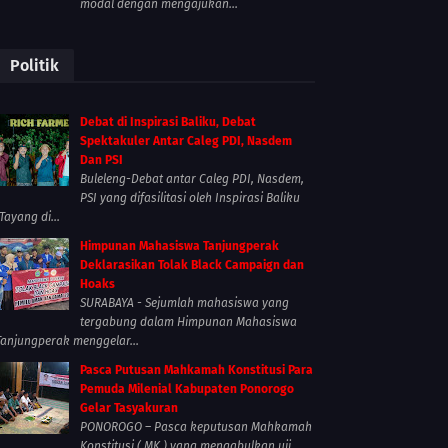
modal dengan mengajukan...
Politik
Debat di Inspirasi Baliku, Debat
Spektakuler Antar Caleg PDI, Nasdem
Dan PSI
Buleleng-Debat antar Caleg PDI, Nasdem,
PSI yang difasilitasi oleh Inspirasi Baliku
Tayang di...
Himpunan Mahasiswa Tanjungperak
Deklarasikan Tolak Black Campaign dan
Hoaks
SURABAYA - Sejumlah mahasiswa yang
tergabung dalam Himpunan Mahasiswa
Tanjungperak menggelar...
Pasca Putusan Mahkamah Konstitusi Para
Pemuda Milenial Kabupaten Ponorogo
Gelar Tasyakuran
PONOROGO – Pasca keputusan Mahkamah
Konstitusi ( MK ) yang mengabulkan uji