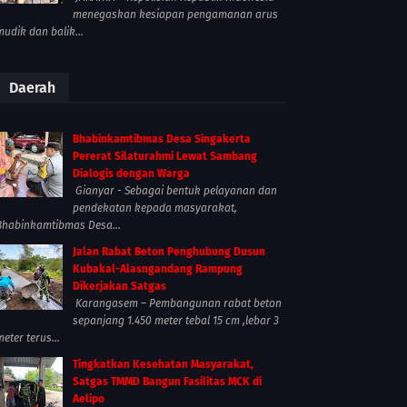
menegaskan kesiapan pengamanan arus
mudik dan balik...
Daerah
Bhabinkamtibmas Desa Singakerta
Pererat Silaturahmi Lewat Sambang
Dialogis dengan Warga
Gianyar - Sebagai bentuk pelayanan dan
pendekatan kepada masyarakat,
Bhabinkamtibmas Desa...
Jalan Rabat Beton Penghubung Dusun
Kubakal-Alasngandang Rampung
Dikerjakan Satgas
Karangasem – Pembangunan rabat beton
sepanjang 1.450 meter tebal 15 cm ,lebar 3
meter terus...
Tingkatkan Kesehatan Masyarakat,
Satgas TMMD Bangun Fasilitas MCK di
Aelipo