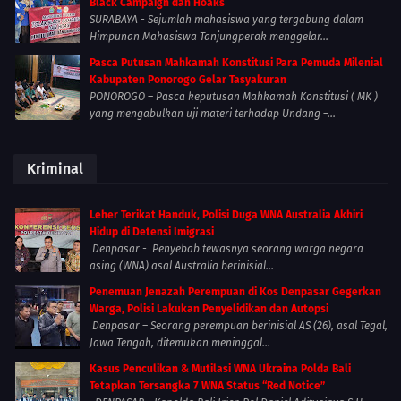
Black Campaign dan Hoaks
SURABAYA - Sejumlah mahasiswa yang tergabung dalam
Himpunan Mahasiswa Tanjungperak menggelar...
Pasca Putusan Mahkamah Konstitusi Para Pemuda Milenial
Kabupaten Ponorogo Gelar Tasyakuran
PONOROGO – Pasca keputusan Mahkamah Konstitusi ( MK )
yang mengabulkan uji materi terhadap Undang –...
Kriminal
Leher Terikat Handuk, Polisi Duga WNA Australia Akhiri
Hidup di Detensi Imigrasi
Denpasar - Penyebab tewasnya seorang warga negara
asing (WNA) asal Australia berinisial...
Penemuan Jenazah Perempuan di Kos Denpasar Gegerkan
Warga, Polisi Lakukan Penyelidikan dan Autopsi
Denpasar – Seorang perempuan berinisial AS (26), asal Tegal,
Jawa Tengah, ditemukan meninggal...
Kasus Penculikan & Mutilasi WNA Ukraina Polda Bali
Tetapkan Tersangka 7 WNA Status “Red Notice”