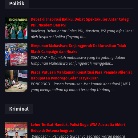
Politik
Debat di Inspirasi Baliku, Debat Spektakuler Antar Caleg
PDI, Nasdem Dan PSI
Buleleng-Debat antar Caleg PDI, Nasdem, PSI yang difasilitasi
oleh Inspirasi Baliku (Tayang di...
Himpunan Mahasiswa Tanjungperak Deklarasikan Tolak
Black Campaign dan Hoaks
SURABAYA - Sejumlah mahasiswa yang tergabung dalam
Himpunan Mahasiswa Tanjungperak menggelar...
Pasca Putusan Mahkamah Konstitusi Para Pemuda Milenial
Kabupaten Ponorogo Gelar Tasyakuran
PONOROGO – Pasca keputusan Mahkamah Konstitusi ( MK )
yang mengabulkan uji materi terhadap Undang –...
Kriminal
Leher Terikat Handuk, Polisi Duga WNA Australia Akhiri
Hidup di Detensi Imigrasi
Denpasar - Penyebab tewasnya seorang warga negara