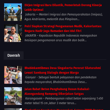
Dirjen Imigrasi Baru Dilantik, Pemerintah Dorong Kinerja
Lebih Optimal
Jakarta — Menteri Imigrasi dan Pemasyarakatan (Imipas),
Agus Andrianto, melantik dua Pimpinan...
Polri Siapkan Strategi Pengamanan Mudik, Kakorlantas:
Negara Hadir Jaga Ramadan dan Idul Fitri
JAKARTA – Kepolisian Republik Indonesia menegaskan
kesiapan pengamanan arus mudik dan balik...
Daerah
Bhabinkamtibmas Desa Singakerta Pererat Silaturahmi
Lewat Sambang Dialogis dengan Warga
Gianyar - Sebagai bentuk pelayanan dan pendekatan
kepada masyarakat, Bhabinkamtibmas Desa...
Jalan Rabat Beton Penghubung Dusun Kubakal-
Alasngandang Rampung Dikerjakan Satgas
Karangasem – Pembangunan rabat beton sepanjang 1.450
meter tebal 15 cm ,lebar 3 meter terus...