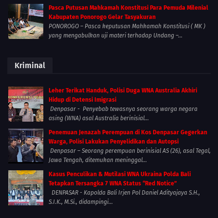
Pasca Putusan Mahkamah Konstitusi Para Pemuda Milenial
Kabupaten Ponorogo Gelar Tasyakuran
PONOROGO – Pasca keputusan Mahkamah Konstitusi ( MK )
yang mengabulkan uji materi terhadap Undang –...
Kriminal
Leher Terikat Handuk, Polisi Duga WNA Australia Akhiri
Hidup di Detensi Imigrasi
Denpasar - Penyebab tewasnya seorang warga negara
asing (WNA) asal Australia berinisial...
Penemuan Jenazah Perempuan di Kos Denpasar Gegerkan
Warga, Polisi Lakukan Penyelidikan dan Autopsi
Denpasar – Seorang perempuan berinisial AS (26), asal Tegal,
Jawa Tengah, ditemukan meninggal...
Kasus Penculikan & Mutilasi WNA Ukraina Polda Bali
Tetapkan Tersangka 7 WNA Status “Red Notice”
DENPASAR - Kapolda Bali Irjen Pol Daniel Adityajaya S.H.,
S.I.K., M.Si., didampingi...