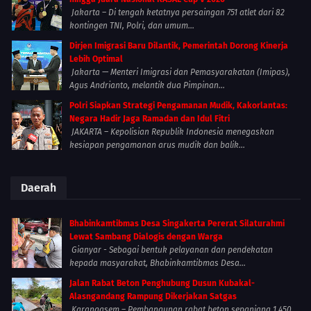
Jakarta – Di tengah ketatnya persaingan 751 atlet dari 82
kontingen TNI, Polri, dan umum...
Dirjen Imigrasi Baru Dilantik, Pemerintah Dorong Kinerja
Lebih Optimal
Jakarta — Menteri Imigrasi dan Pemasyarakatan (Imipas),
Agus Andrianto, melantik dua Pimpinan...
Polri Siapkan Strategi Pengamanan Mudik, Kakorlantas:
Negara Hadir Jaga Ramadan dan Idul Fitri
JAKARTA – Kepolisian Republik Indonesia menegaskan
kesiapan pengamanan arus mudik dan balik...
Daerah
Bhabinkamtibmas Desa Singakerta Pererat Silaturahmi
Lewat Sambang Dialogis dengan Warga
Gianyar - Sebagai bentuk pelayanan dan pendekatan
kepada masyarakat, Bhabinkamtibmas Desa...
Jalan Rabat Beton Penghubung Dusun Kubakal-
Alasngandang Rampung Dikerjakan Satgas
Karangasem – Pembangunan rabat beton sepanjang 1.450