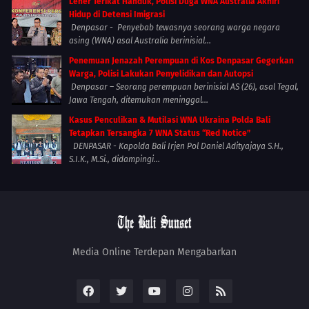
Leher Terikat Handuk, Polisi Duga WNA Australia Akhiri
Hidup di Detensi Imigrasi
Denpasar - Penyebab tewasnya seorang warga negara
asing (WNA) asal Australia berinisial...
Penemuan Jenazah Perempuan di Kos Denpasar Gegerkan
Warga, Polisi Lakukan Penyelidikan dan Autopsi
Denpasar – Seorang perempuan berinisial AS (26), asal Tegal,
Jawa Tengah, ditemukan meninggal...
Kasus Penculikan & Mutilasi WNA Ukraina Polda Bali
Tetapkan Tersangka 7 WNA Status “Red Notice”
DENPASAR - Kapolda Bali Irjen Pol Daniel Adityajaya S.H.,
S.I.K., M.Si., didampingi...
Media Online Terdepan Mengabarkan