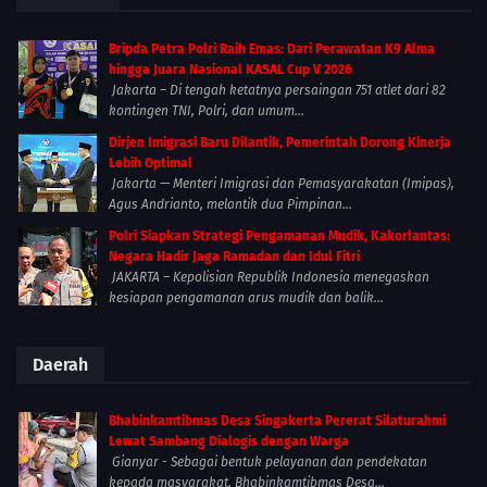
Bripda Petra Polri Raih Emas: Dari Perawatan K9 Alma
hingga Juara Nasional KASAL Cup V 2026
Jakarta – Di tengah ketatnya persaingan 751 atlet dari 82
kontingen TNI, Polri, dan umum...
Dirjen Imigrasi Baru Dilantik, Pemerintah Dorong Kinerja
Lebih Optimal
Jakarta — Menteri Imigrasi dan Pemasyarakatan (Imipas),
Agus Andrianto, melantik dua Pimpinan...
Polri Siapkan Strategi Pengamanan Mudik, Kakorlantas:
Negara Hadir Jaga Ramadan dan Idul Fitri
JAKARTA – Kepolisian Republik Indonesia menegaskan
kesiapan pengamanan arus mudik dan balik...
Daerah
Bhabinkamtibmas Desa Singakerta Pererat Silaturahmi
Lewat Sambang Dialogis dengan Warga
Gianyar - Sebagai bentuk pelayanan dan pendekatan
kepada masyarakat, Bhabinkamtibmas Desa...