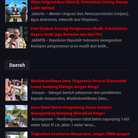
Dirjen Imigrasi Baru Dilantik, Pemerintah Dorong Kinerja
Lebih Optimal
Jakarta — Menteri Imigrasi dan Pemasyarakatan (Imipas),
Agus Andrianto, melantik dua Pimpinan...
Polri Siapkan Strategi Pengamanan Mudik, Kakorlantas:
Negara Hadir Jaga Ramadan dan Idul Fitri
JAKARTA – Kepolisian Republik Indonesia menegaskan
kesiapan pengamanan arus mudik dan balik...
Daerah
Bhabinkamtibmas Desa Singakerta Pererat Silaturahmi
Lewat Sambang Dialogis dengan Warga
Gianyar - Sebagai bentuk pelayanan dan pendekatan
kepada masyarakat, Bhabinkamtibmas Desa...
Jalan Rabat Beton Penghubung Dusun Kubakal-
Alasngandang Rampung Dikerjakan Satgas
Karangasem – Pembangunan rabat beton sepanjang 1.450
meter tebal 15 cm ,lebar 3 meter terus...
Tingkatkan Kesehatan Masyarakat, Satgas TMMD Bangun