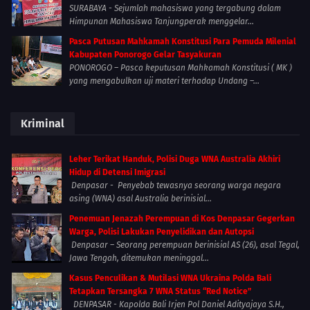
SURABAYA - Sejumlah mahasiswa yang tergabung dalam
Himpunan Mahasiswa Tanjungperak menggelar...
Pasca Putusan Mahkamah Konstitusi Para Pemuda Milenial
Kabupaten Ponorogo Gelar Tasyakuran
PONOROGO – Pasca keputusan Mahkamah Konstitusi ( MK )
yang mengabulkan uji materi terhadap Undang –...
Kriminal
Leher Terikat Handuk, Polisi Duga WNA Australia Akhiri
Hidup di Detensi Imigrasi
Denpasar - Penyebab tewasnya seorang warga negara
asing (WNA) asal Australia berinisial...
Penemuan Jenazah Perempuan di Kos Denpasar Gegerkan
Warga, Polisi Lakukan Penyelidikan dan Autopsi
Denpasar – Seorang perempuan berinisial AS (26), asal Tegal,
Jawa Tengah, ditemukan meninggal...
Kasus Penculikan & Mutilasi WNA Ukraina Polda Bali
Tetapkan Tersangka 7 WNA Status “Red Notice”
DENPASAR - Kapolda Bali Irjen Pol Daniel Adityajaya S.H.,