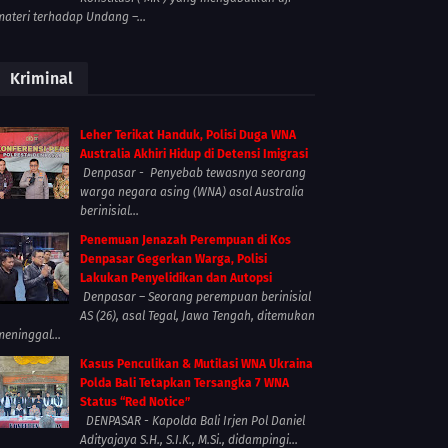
materi terhadap Undang –...
Kriminal
Leher Terikat Handuk, Polisi Duga WNA
Australia Akhiri Hidup di Detensi Imigrasi
Denpasar - Penyebab tewasnya seorang
warga negara asing (WNA) asal Australia
berinisial...
Penemuan Jenazah Perempuan di Kos
Denpasar Gegerkan Warga, Polisi
Lakukan Penyelidikan dan Autopsi
Denpasar – Seorang perempuan berinisial
AS (26), asal Tegal, Jawa Tengah, ditemukan
meninggal...
Kasus Penculikan & Mutilasi WNA Ukraina
Polda Bali Tetapkan Tersangka 7 WNA
Status “Red Notice”
DENPASAR - Kapolda Bali Irjen Pol Daniel
Adityajaya S.H., S.I.K., M.Si., didampingi...