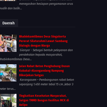
menegaskan kesiapan pengamanan arus
mudik dan balik...
Daerah
Bhabinkamtibmas Desa Singakerta
Pererat Silaturahmi Lewat Sambang
Dialogis dengan Warga
Gianyar - Sebagai bentuk pelayanan dan
pendekatan kepada masyarakat,
Bhabinkamtibmas Desa...
Jalan Rabat Beton Penghubung Dusun
Kubakal-Alasngandang Rampung
Dikerjakan Satgas
Karangasem – Pembangunan rabat beton
sepanjang 1.450 meter tebal 15 cm ,lebar 3
meter terus...
Tingkatkan Kesehatan Masyarakat,
Satgas TMMD Bangun Fasilitas MCK di
Aelipo