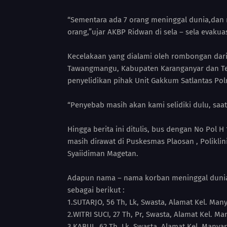
“Sementara ada 7 orang meninggal dunia,dan m
orang,”ujar AKBP Ridwan di sela – sela evakua
Kecelakaan yang dialami oleh rombongan dari
Tawangmangu, Kabupaten Karanganyar dan Tel
penyelidikan pihak Unit Gakkum Satlantas Pol
“Penyebab masih akan kami selidiki dulu, saat
Hingga berita ini ditulis, bus dengan No Pol 
masih dirawat di Puskesmas Plaosan , Polik
Syaiidiman Magetan.
Adapun nama – nama korban meninggal dunia s
sebagai berikut :
1.SUTARJO, 56 Th, Lk, Swasta, Alamat Kel. Man
2.WITRI SUCI, 27 Th, Pr, Swasta, Alamat Kel. 
3.KABUL, 62 Th, Lk, Swasta, Alamat Kel. Manya