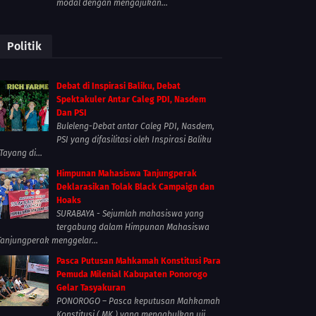
modal dengan mengajukan...
Politik
Debat di Inspirasi Baliku, Debat
Spektakuler Antar Caleg PDI, Nasdem
Dan PSI
Buleleng-Debat antar Caleg PDI, Nasdem,
PSI yang difasilitasi oleh Inspirasi Baliku
Tayang di...
Himpunan Mahasiswa Tanjungperak
Deklarasikan Tolak Black Campaign dan
Hoaks
SURABAYA - Sejumlah mahasiswa yang
tergabung dalam Himpunan Mahasiswa
Tanjungperak menggelar...
Pasca Putusan Mahkamah Konstitusi Para
Pemuda Milenial Kabupaten Ponorogo
Gelar Tasyakuran
PONOROGO – Pasca keputusan Mahkamah
Konstitusi ( MK ) yang mengabulkan uji