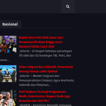
Nasional
Bripda Petra Polri Raih Emas: Dari
Perawatan K9 Alma hingga Juara
Nasional KASAL Cup V 2026
Jakarta – Di tengah ketatnya persaingan
751 atlet dari 82 kontingen TNI, Polri, dan
umum...
Dirjen Imigrasi Baru Dilantik, Pemerintah
Dorong Kinerja Lebih Optimal
Jakarta — Menteri Imigrasi dan
Pemasyarakatan (Imipas), Agus Andrianto,
melantik dua Pimpinan...
Polri Siapkan Strategi Pengamanan
Mudik, Kakorlantas: Negara Hadir Jaga
Ramadan dan Idul Fitri
JAKARTA – Kepolisian Republik Indonesia