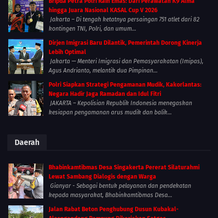
Bripda Petra Polri Raih Emas: Dari Perawatan K9 Alma
hingga Juara Nasional KASAL Cup V 2026
Jakarta – Di tengah ketatnya persaingan 751 atlet dari 82
kontingen TNI, Polri, dan umum...
Dirjen Imigrasi Baru Dilantik, Pemerintah Dorong Kinerja
Lebih Optimal
Jakarta — Menteri Imigrasi dan Pemasyarakatan (Imipas),
Agus Andrianto, melantik dua Pimpinan...
Polri Siapkan Strategi Pengamanan Mudik, Kakorlantas:
Negara Hadir Jaga Ramadan dan Idul Fitri
JAKARTA – Kepolisian Republik Indonesia menegaskan
kesiapan pengamanan arus mudik dan balik...
Daerah
Bhabinkamtibmas Desa Singakerta Pererat Silaturahmi
Lewat Sambang Dialogis dengan Warga
Gianyar - Sebagai bentuk pelayanan dan pendekatan
kepada masyarakat, Bhabinkamtibmas Desa...
Jalan Rabat Beton Penghubung Dusun Kubakal-