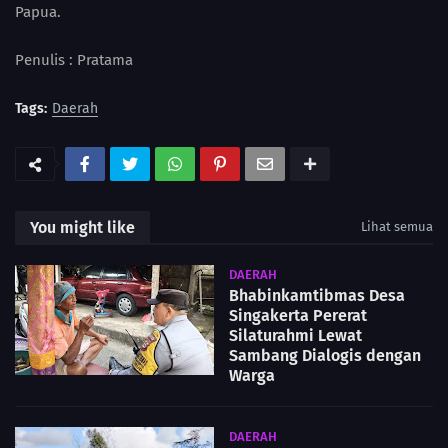
Papua.
Penulis : Pratama
Tags:
Daerah
You might like
Lihat semua
DAERAH
Bhabinkamtibmas Desa
Singakerta Pererat
Silaturahmi Lewat
Sambang Dialogis dengan
Warga
DAERAH