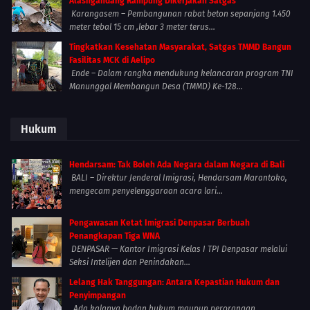
Alasngandang Rampung Dikerjakan Satgas
Karangasem – Pembangunan rabat beton sepanjang 1.450
meter tebal 15 cm ,lebar 3 meter terus...
Tingkatkan Kesehatan Masyarakat, Satgas TMMD Bangun
Fasilitas MCK di Aelipo
Ende – Dalam rangka mendukung kelancaran program TNI
Manunggal Membangun Desa (TMMD) Ke-128...
Hukum
Hendarsam: Tak Boleh Ada Negara dalam Negara di Bali
BALI – Direktur Jenderal Imigrasi, Hendarsam Marantoko,
mengecam penyelenggaraan acara lari...
Pengawasan Ketat Imigrasi Denpasar Berbuah
Penangkapan Tiga WNA
DENPASAR — Kantor Imigrasi Kelas I TPI Denpasar melalui
Seksi Intelijen dan Penindakan...
Lelang Hak Tanggungan: Antara Kepastian Hukum dan
Penyimpangan
Ada kalanya badan hukum maupun perorangan