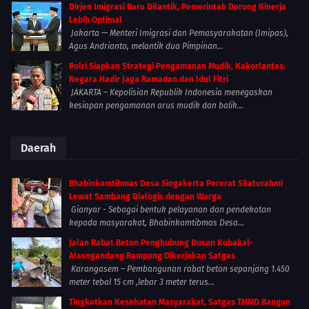
Dirjen Imigrasi Baru Dilantik, Pemerintah Dorong Kinerja
Lebih Optimal
Jakarta — Menteri Imigrasi dan Pemasyarakatan (Imipas),
Agus Andrianto, melantik dua Pimpinan...
Polri Siapkan Strategi Pengamanan Mudik, Kakorlantas:
Negara Hadir Jaga Ramadan dan Idul Fitri
JAKARTA – Kepolisian Republik Indonesia menegaskan
kesiapan pengamanan arus mudik dan balik...
Daerah
Bhabinkamtibmas Desa Singakerta Pererat Silaturahmi
Lewat Sambang Dialogis dengan Warga
Gianyar - Sebagai bentuk pelayanan dan pendekatan
kepada masyarakat, Bhabinkamtibmas Desa...
Jalan Rabat Beton Penghubung Dusun Kubakal-
Alasngandang Rampung Dikerjakan Satgas
Karangasem – Pembangunan rabat beton sepanjang 1.450
meter tebal 15 cm ,lebar 3 meter terus...
Tingkatkan Kesehatan Masyarakat, Satgas TMMD Bangun