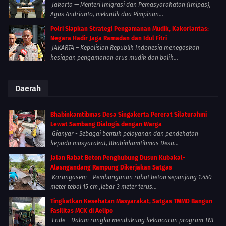
Jakarta — Menteri Imigrasi dan Pemasyarakatan (Imipas),
Agus Andrianto, melantik dua Pimpinan...
Polri Siapkan Strategi Pengamanan Mudik, Kakorlantas:
Negara Hadir Jaga Ramadan dan Idul Fitri
JAKARTA – Kepolisian Republik Indonesia menegaskan
kesiapan pengamanan arus mudik dan balik...
Daerah
Bhabinkamtibmas Desa Singakerta Pererat Silaturahmi
Lewat Sambang Dialogis dengan Warga
Gianyar - Sebagai bentuk pelayanan dan pendekatan
kepada masyarakat, Bhabinkamtibmas Desa...
Jalan Rabat Beton Penghubung Dusun Kubakal-
Alasngandang Rampung Dikerjakan Satgas
Karangasem – Pembangunan rabat beton sepanjang 1.450
meter tebal 15 cm ,lebar 3 meter terus...
Tingkatkan Kesehatan Masyarakat, Satgas TMMD Bangun
Fasilitas MCK di Aelipo
Ende – Dalam rangka mendukung kelancaran program TNI