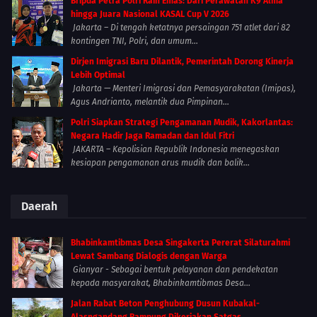
Bripda Petra Polri Raih Emas: Dari Perawatan K9 Alma
hingga Juara Nasional KASAL Cup V 2026
Jakarta – Di tengah ketatnya persaingan 751 atlet dari 82
kontingen TNI, Polri, dan umum...
Dirjen Imigrasi Baru Dilantik, Pemerintah Dorong Kinerja
Lebih Optimal
Jakarta — Menteri Imigrasi dan Pemasyarakatan (Imipas),
Agus Andrianto, melantik dua Pimpinan...
Polri Siapkan Strategi Pengamanan Mudik, Kakorlantas:
Negara Hadir Jaga Ramadan dan Idul Fitri
JAKARTA – Kepolisian Republik Indonesia menegaskan
kesiapan pengamanan arus mudik dan balik...
Daerah
Bhabinkamtibmas Desa Singakerta Pererat Silaturahmi
Lewat Sambang Dialogis dengan Warga
Gianyar - Sebagai bentuk pelayanan dan pendekatan
kepada masyarakat, Bhabinkamtibmas Desa...
Jalan Rabat Beton Penghubung Dusun Kubakal-