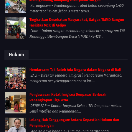
Alasngandang Rampung Dikerjakan Satgas
Karangasem – Pembangunan rabat beton sepanjang 1.450
meter tebal 15 cm ,lebar 3 meter terus...
Tingkatkan Kesehatan Masyarakat, Satgas TMMD Bangun
Fasilitas MCK di Aelipo
Ende – Dalam rangka mendukung kelancaran program TNI
Manunggal Membangun Desa (TMMD) Ke-128...
Hukum
Hendarsam: Tak Boleh Ada Negara dalam Negara di Bali
BALI – Direktur Jenderal Imigrasi, Hendarsam Marantoko,
mengecam penyelenggaraan acara lari...
Pengawasan Ketat Imigrasi Denpasar Berbuah
Penangkapan Tiga WNA
DENPASAR — Kantor Imigrasi Kelas I TPI Denpasar melalui
Seksi Intelijen dan Penindakan...
Lelang Hak Tanggungan: Antara Kepastian Hukum dan
Penyimpangan
Ada kalanya badan hukum maupun perorangan